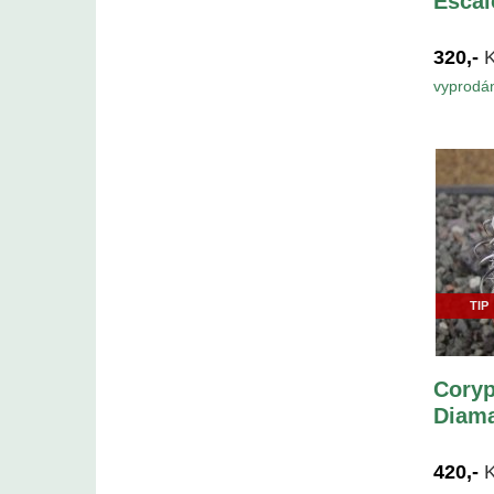
Escal
320,-
vyprodá
TIP
Coryp
Diama
420,-