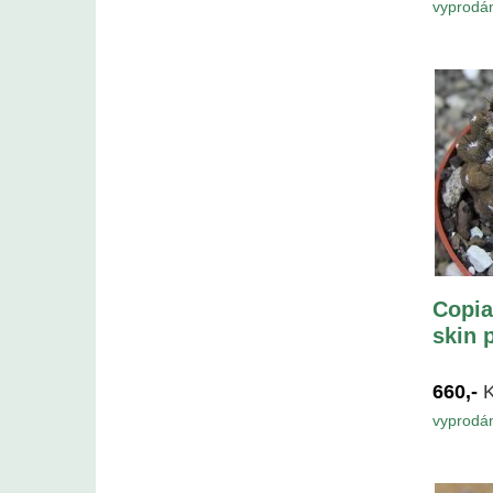
vyprodá
Copia
skin 
660,-
vyprodá