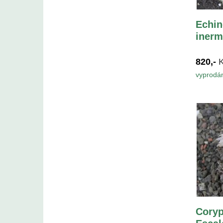
Echin
inerm
820,-
vyprodá
Coryp