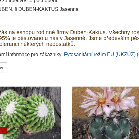
za trpělivost a pochopení.
UBEN, fi DUBEN-KAKTUS Jasenná
ás na eshopu rodinné firmy Duben-Kaktus. Všechny rostl
. 95% je pěstováno u nás v Jasenné. Jsme především pě
toleranci některých nedostatků.
ární informace pro zákazníky:
Fytosanitární režim EU (ÚKZÚZ) (
ás