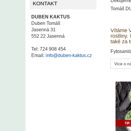
Děkujeme 
KONTAKT
Tomáš D
DUBEN KAKTUS
Duben Tomáš
Jasenná 31
Vítáme V
rostliny
552 22 Jasenná
také za 
Tel: 724 908 454
Fytosanit
Email:
info@duben-kaktus.cz
Více o n
TIP