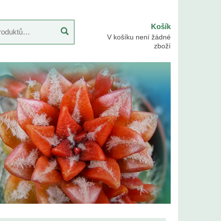
Košík
V košíku není žádné
zboží