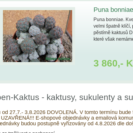
Puna bonniae
Puna bonniae. Kvet
velmi špatně klíčí,
pěstírně kaktusů 
které však nemám
3 860,- 
en-Kaktus - kaktusy, sukulenty a su
u od 27.7.- 3.8.2026 DOVOLENÁ. V tomto termínu b
 UZAVŘENÁ!!! E-shopové objednávky a emailová komuni
ednávky budou postupně vyřizovány od 4.8.2026 dle doš