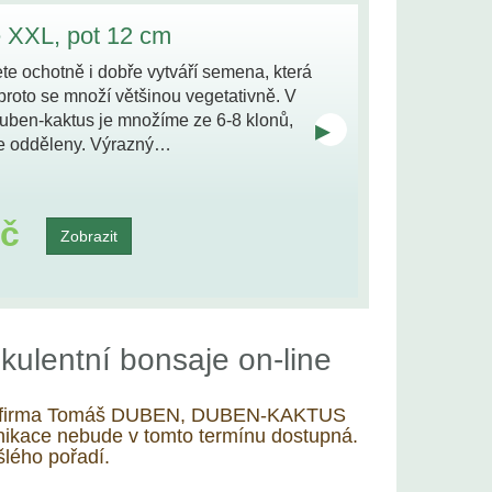
 XXL, pot 12 cm
e ochotně i dobře vytváří semena, která
 proto se množí většinou vegetativně. V
Duben-kaktus je množíme ze 6-8 klonů,
▸
e odděleny. Výrazný…
Kč
Zobrazit
kulentní bonsaje on-line
ude firma Tomáš DUBEN, DUBEN-KAKTUS
kace nebude v tomto termínu dostupná.
lého pořadí.