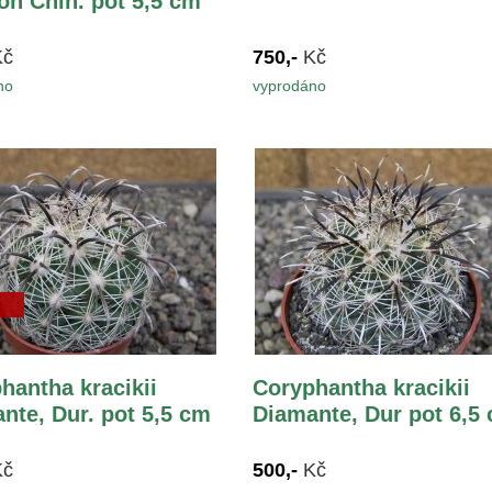
on Chih. pot 5,5 cm
Kč
750,-
Kč
no
vyprodáno
hantha kracikii
Coryphantha kracikii
nte, Dur. pot 5,5 cm
Diamante, Dur pot 6,5
Kč
500,-
Kč