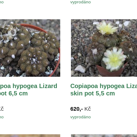
no
vyprodáno
poa hypogea Lizard
Copiapoa hypogea Liz
pot 6,5 cm
skin pot 5,5 cm
Kč
620,-
Kč
no
vyprodáno