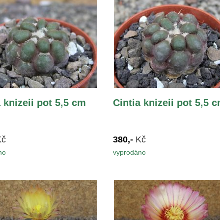
a knizeii pot 5,5 cm
Cintia knizeii pot 5,5 
Kč
380,-
Kč
no
vyprodáno