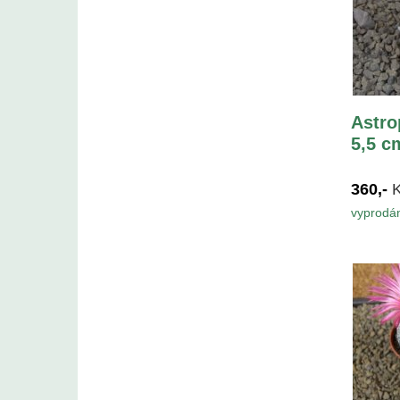
Astro
5,5 c
360,-
vyprodá