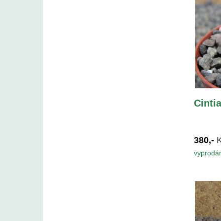
Cinti
380,-
vyprodá