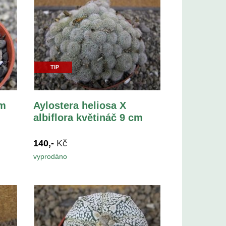
TIP
cm
Aylostera heliosa X
albiflora květináč 9 cm
140,-
Kč
vyprodáno