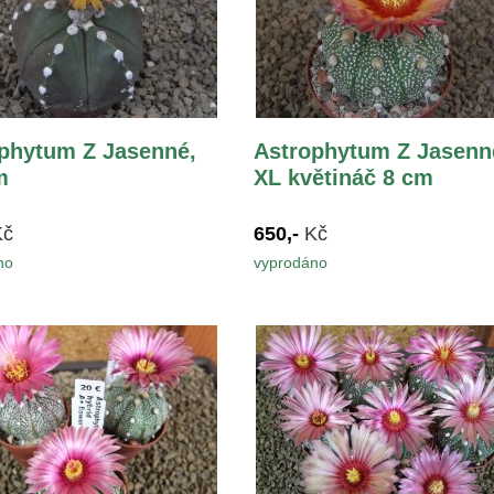
phytum Z Jasenné,
Astrophytum Z Jasenn
m
XL květináč 8 cm
Kč
650,-
Kč
no
vyprodáno