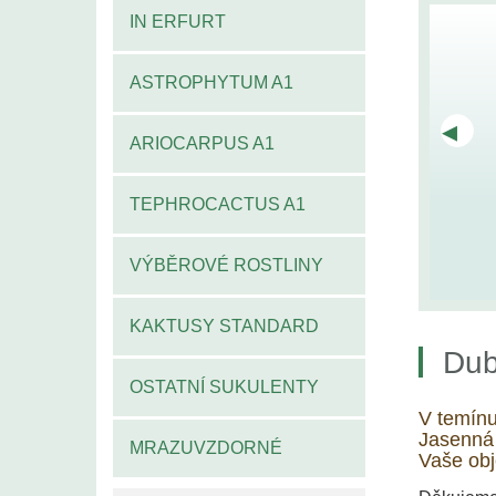
IN ERFURT
ASTROPHYTUM A1
◂
ARIOCARPUS A1
TEPHROCACTUS A1
VÝBĚROVÉ ROSTLINY
KAKTUSY STANDARD
Dub
OSTATNÍ SUKULENTY
V temín
Jasenná
MRAZUVZDORNÉ
Vaše obj