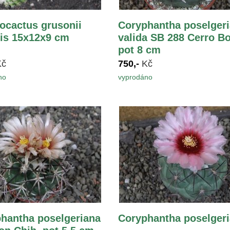
ocactus grusonii
Coryphantha poselger
is 15x12x9 cm
valida SB 288 Cerro Bo
pot 8 cm
Kč
750,-
Kč
no
vyprodáno
hantha poselgeriana
Coryphantha poselger