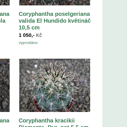
iana
Coryphantha poselgeriana
la
valida El Hundido květináč
10,5 cm
1 050,-
Kč
vyprodáno
iana
Coryphantha kracikii