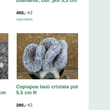
Diamante, Dur. pot 5,5 cm
450,-
Kč
vyprodáno
Copiapoa lauii cristata pot
 cm
5,5 cm R
280,-
Kč