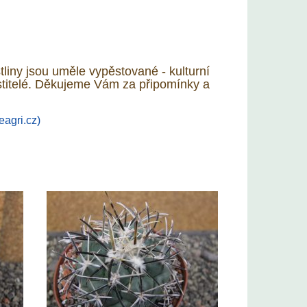
iny jsou uměle vypěstované - kulturní
stitelé. Děkujeme Vám za připomínky a
eagri.cz)