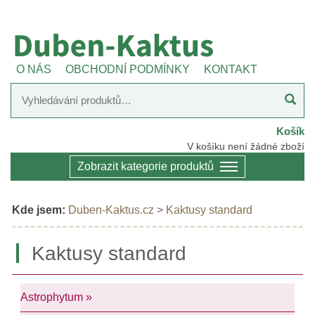
O NÁS
OBCHODNÍ PODMÍNKY
KONTAKT
Košík
V košíku není žádné zboží
Zobrazit kategorie produktů
Kde jsem:
Duben-Kaktus.cz
>
Kaktusy standard
Kaktusy standard
Astrophytum »