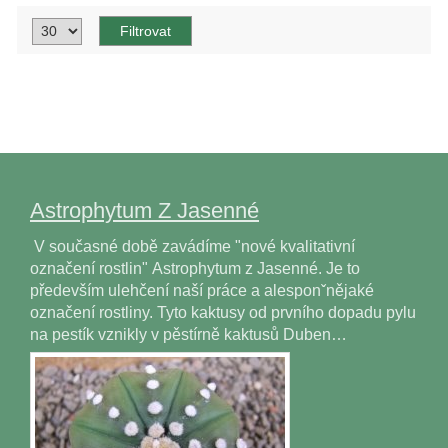
Astrophytum Z Jasenné
V současné době zavádíme "nové kvalitativní
označení rostlin" Astrophytum z Jasenné. Je to
především ulehčení naší práce a alesponˇnějaké
označení rostliny. Tyto kaktusy od prvního dopadu pylu
na pestík vznikly v pěstírně kaktusů Duben…