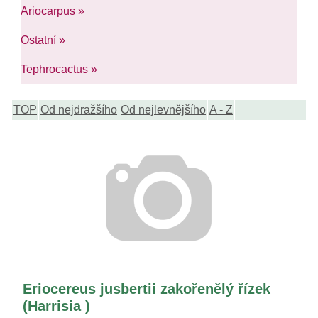
Ariocarpus »
Ostatní »
Tephrocactus »
TOP
Od nejdražšího
Od nejlevnějšího
A - Z
Eriocereus jusbertii zakořenělý řízek
(Harrisia )