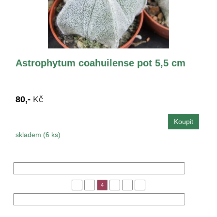
Astrophytum coahuilense pot 5,5 cm
80,-
Kč
skladem (6 ks)
« Předchozí
1
3
4
5
6
8
Následující »