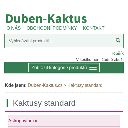
O NÁS
OBCHODNÍ PODMÍNKY
KONTAKT
Košík
V košíku není žádné zboží
Zobrazit kategorie produktů
Kde jsem:
Duben-Kaktus.cz
>
Kaktusy standard
Kaktusy standard
Astrophytum »