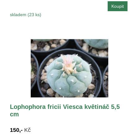
skladem (23 ks)
Lophophora fricii Viesca květináč 5,5
cm
150,-
Kč