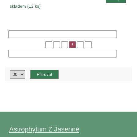
skladem (12 ks)
« Předchozí
1
3
4
5
6
8
Následující »
Astrophytum Z Jasenné