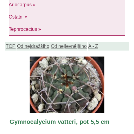
Ariocarpus »
Ostatní »
Tephrocactus »
TOP
Od nejdražšího
Od nejlevnějšího
A - Z
Gymnocalycium vatteri, pot 5,5 cm