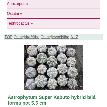
Ariocarpus »
Ostatní »
Tephrocactus »
TOP
Od nejdražšího
Od nejlevnějšího
A - Z
Astrophytum Super Kabuto hybrid bílá
forma pot 5,5 cm