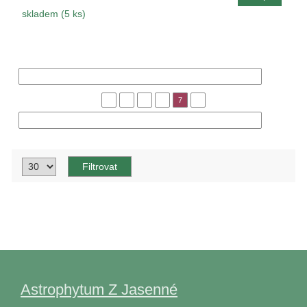
skladem (5 ks)
« Předchozí
1
3
5
6
7
8
Následující »
Astrophytum Z Jasenné