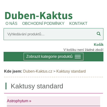
O NÁS
OBCHODNÍ PODMÍNKY
KONTAKT
Košík
V košíku není žádné zboží
Zobrazit kategorie produktů
Kde jsem:
Duben-Kaktus.cz
>
Kaktusy standard
Kaktusy standard
Astrophytum »