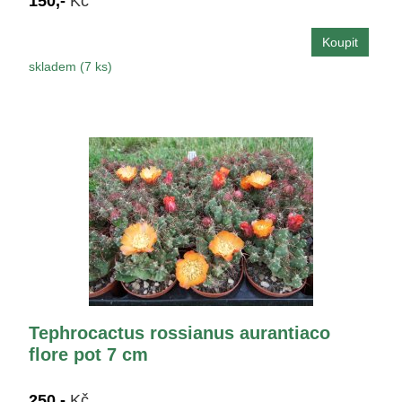
150,-
Kč
skladem (7 ks)
Tephrocactus rossianus aurantiaco
flore pot 7 cm
250,-
Kč