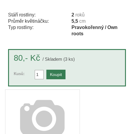
Stáří rostliny:
2
roků
Průměr květináčku:
5,5
cm
Typ rostliny:
Pravokořenný / Own
roots
Kč
80,-
/ Skladem (3 ks)
Kusů: