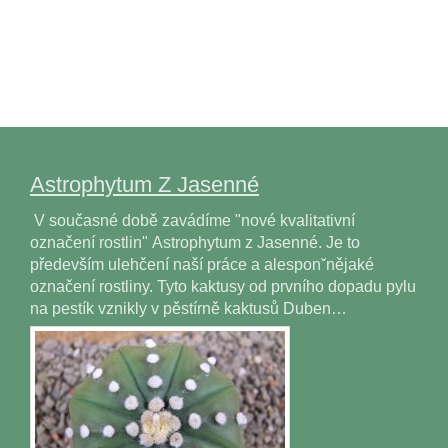
Astrophytum Z Jasenné
V současné době zavádíme "nové kvalitativní
označení rostlin" Astrophytum z Jasenné. Je to
především ulehčení naší práce a alesponˇnějaké
označení rostliny. Tyto kaktusy od prvního dopadu pylu
na pestík vznikly v pěstírně kaktusů Duben…