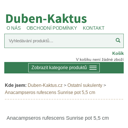
O NÁS
OBCHODNÍ PODMÍNKY
KONTAKT
Košík
V košíku není žádné zboží
Zobrazit kategorie produktů
Kde jsem:
Duben-Kaktus.cz
>
Ostatní sukulenty
>
Anacampseros rufescens Sunrise pot 5,5 cm
Anacampseros rufescens Sunrise pot 5,5 cm