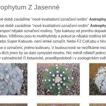
rophytum Z Jasenné
é době zavádíme "nové kvalitativní označení rostlin"
Astrophy
é době zavádíme "nové kvalitativní označení rostlin"
Astroph
lesponˇnějaké označení rostliny. Tyto kaktusy od prvního dopadu
tus. Většinou jsou to multihybridy a pokud je nějaká rostlina b
nebo Super Kabuuto. není lehké označit. Nebo F2 CoKabu x Ni
e o označení, jméno kultivaru. V budoucnosti se nezříkáme mo
a těch jmen by se dalo vymyslet mnoho. Nic méně někteří jedinci 
v zahradnické či botanické, pravděpodobně i v zoologickém světě