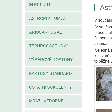
IN ERFURT
Ast
ASTROPHYTUM A1
V současn
V současn
ARIOCARPUS A1
práce a a
Duben-kak
asterias 
TEPHROCACTUS A1
Nejedná s
kultivarů 
VÝBĚROVÉ ROSTLINY
to běžné 
KAKTUSY STANDARD
OSTATNÍ SUKULENTY
MRAZUVZDORNÉ