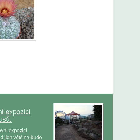
í expozici
usů.
vní expozici
 jich většina bude