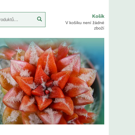
Košík
V košíku není žádné
zboží