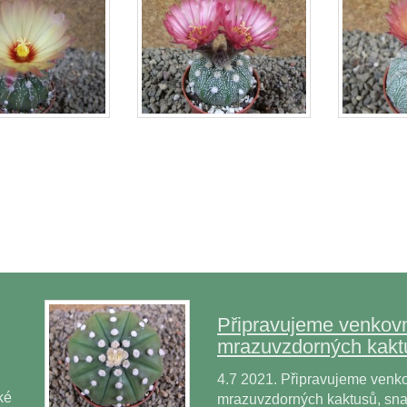
Připravujeme venkovn
mrazuvzdorných kakt
4.7 2021. Připravujeme venko
ké
mrazuvzdorných kaktusů, snad