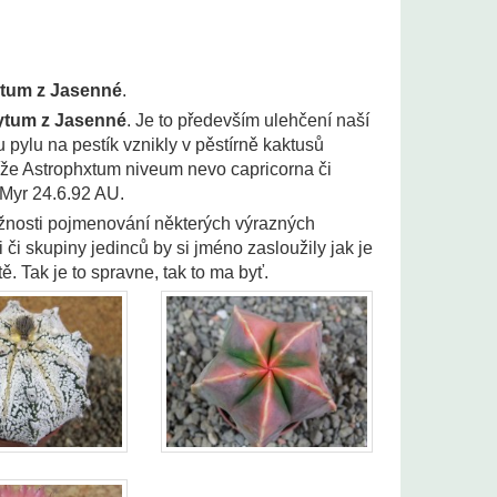
tum z Jasenné
.
ytum z Jasenné
. Je to především ulehčení naší
 pylu na pestík vznikly v pěstírně kaktusů
líže Astrophxtum niveum nevo capricorna či
vMyr 24.6.92 AU.
žnosti pojmenování některých výrazných
či skupiny jedinců by si jméno zasloužily jak je
. Tak je to spravne, tak to ma byť.