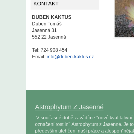
KONTAKT
DUBEN KAKTUS
Duben Tomáš
Jasenná 31
552 22 Jasenná
Tel: 724 908 454
Email:
info@duben-kaktus.cz
Astrophytum Z Jasenné
V současné době zavádíme "nové kvalitativní
označení rostlin" Astrophytum z Jasenné. Je to
především ulehčení naší práce a alesponˇněja