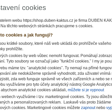
tavení cookies
telem webu https://shop.duben-kaktus.cz je firma DUBEN KA
. Na těchto webových stránkách pracujeme s cookies.
to cookies a jak fungují?
ou krátké soubory, které náš web ukládá do prohlížeče vašeho zař
ky prohlížíte.
rých cookies by web vůbec nemohl fungovat. Pomáhají zobrazo
ní. Tyto soubory se označují jako "funkční cookies." I my je pou
ebu máme tzv. "analytické cookies". Ty nemají na přímé fungová
ngování ale nedokážeme správně vyhodnotit, zda uživatel vnímá 
zjistit, zda web funguje správně ve všech zařízeních a nebo s
bu využíváme pro tyto účely analytický nástroj Google Analytic
 abychom analytické cookies ukládali,
můžete si je vypnout
 webech využíváme i tzv. marketingové cookies. Ty jsou důleži
vaných a personalizovaných reklam. Laskavě vás proto žádáme 
ových cookies. Marketingové cookies můžete
zapnout
nebo
vy