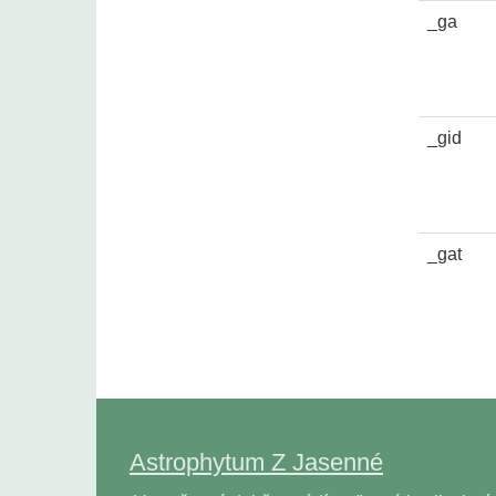
_ga
_gid
_gat
Astrophytum Z Jasenné