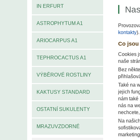
IN ERFURT
Nas
ASTROPHYTUM A1
Provozova
kontakty
)
ARIOCARPUS A1
Co jsou 
Cookies js
TEPHROCACTUS A1
naše strán
Bez někte
VÝBĚROVÉ ROSTLINY
přihlašová
Také na w
jejich fu
KAKTUSY STANDARD
nám také 
nás na we
OSTATNÍ SUKULENTY
nechcete,
Na našich
MRAZUVZDORNÉ
sofistiko
marketing