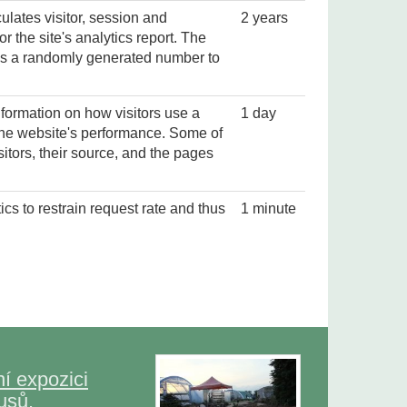
ulates visitor, session and
2 years
 the site's analytics report. The
ns a randomly generated number to
nformation on how visitors use a
1 day
 the website's performance. Some of
sitors, their source, and the pages
cs to restrain request rate and thus
1 minute
í expozici
usů.