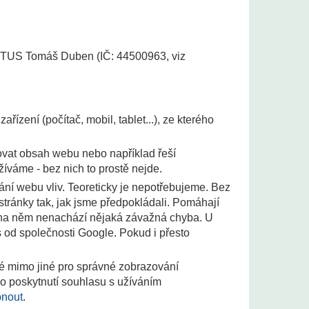
KTUS Tomáš Duben (IČ: 44500963, viz
ízení (počítač, mobil, tablet...), ze kterého
vat obsah webu nebo například řeší
žíváme - bez nich to prostě nejde.
ní webu vliv. Teoreticky je nepotřebujeme. Bez
stránky tak, jak jsme předpokládali. Pomáhají
e na něm nenachází nějaká závažná chyba. U
s od společnosti Google. Pokud i přesto
té mimo jiné pro správné zobrazování
o poskytnutí souhlasu s užíváním
pnout
.