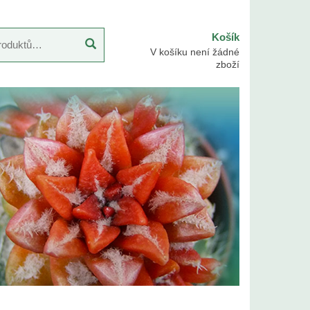
Košík
V košíku není žádné
zboží