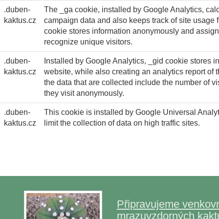
.duben-
The _ga cookie, installed by Google Analytics, calc
kaktus.cz
campaign data and also keeps track of site usage for
cookie stores information anonymously and assig
recognize unique visitors.
.duben-
Installed by Google Analytics, _gid cookie stores i
kaktus.cz
website, while also creating an analytics report of
the data that are collected include the number of vi
they visit anonymously.
.duben-
This cookie is installed by Google Universal Analyti
kaktus.cz
limit the collection of data on high traffic sites.
Připravujeme venkovn
mrazuvzdorných kakt