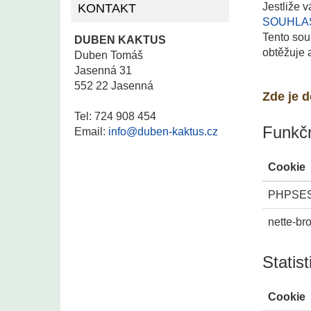
Jestliže 
KONTAKT
SOUHLA
Tento sou
DUBEN KAKTUS
obtěžuje
Duben Tomáš
Jasenná 31
552 22 Jasenná
Zde je d
Tel: 724 908 454
Funkčn
Email:
info@duben-kaktus.cz
Cookie
PHPSE
nette-br
Statist
Cookie