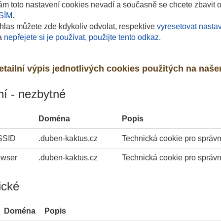
vám toto nastavení cookies nevadí a současně se chcete zbavit ot
SÍM
.
hlas můžete zde kdykoliv odvolat, respektive
vyresetovat nasta
 a
nepřejete si je používat, použijte tento odkaz
.
etailní výpis jednotlivých cookies použitých na naš
í - nezbytné
Doména
Popis
SSID
.duben-kaktus.cz
Technická cookie pro správn
owser
.duben-kaktus.cz
Technická cookie pro správn
ické
Doména
Popis