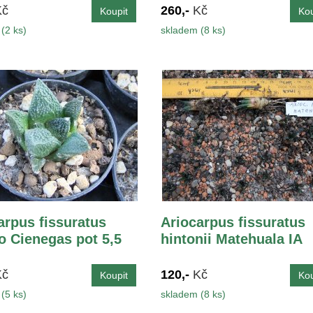
Kč
260,-
Kč
(2 ks)
skladem (8 ks)
arpus fissuratus
Ariocarpus fissuratus
o Cienegas pot 5,5
hintonii Matehuala IA
Kč
120,-
Kč
(5 ks)
skladem (8 ks)