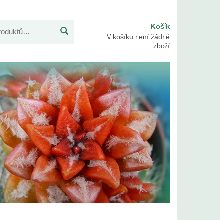
Košík
V košíku není žádné
zboží