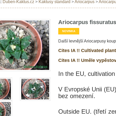
:
Duben-Kaktus.cz
>
Kaktusy standard
>
Ariocarpus
>
Ariocarpu
Ariocarpus fissuratus
NOVINKA
Další levnější Ariocarpusy koup
Cites IA !! Cultivated plant
Cites IA !! Uměle vypěsto
In the EU, cultivation
V Evropské Unii (EU)
bez omezení.
Outside EU. (třetí 