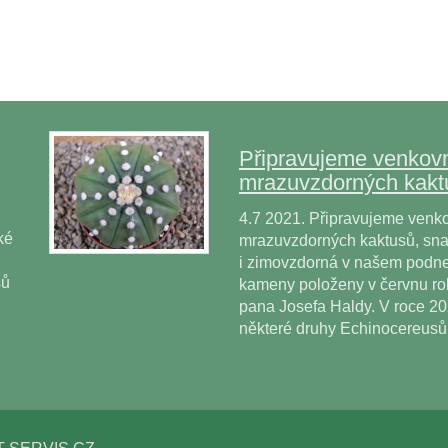
Připravujeme venkovn
mrazuvzdorných kakt
4.7 2021. Připravujeme venko
ké
mrazuvzdorných kaktusů, snad
i zimovzdorná v našem podne
sů
kameny položeny v červnu r
pana Josefa Haldy. V roce 2
některé druhy Echinocereus