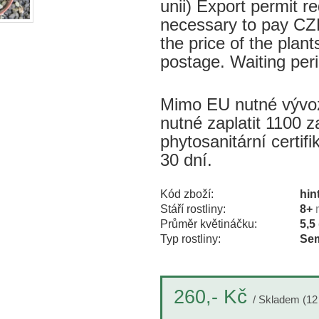
unii) Export permit re
necessary to pay CZK
the price of the plant
postage. Waiting per
Mimo EU nutné vývozn
nutné zaplatit 1100 z
phytosanitární certif
30 dní.
Kód zboží:
hin
Stáří rostliny:
8+
Průměr květináčku:
5,5
Typ rostliny:
Sem
Kč
260,-
/ Skladem (12