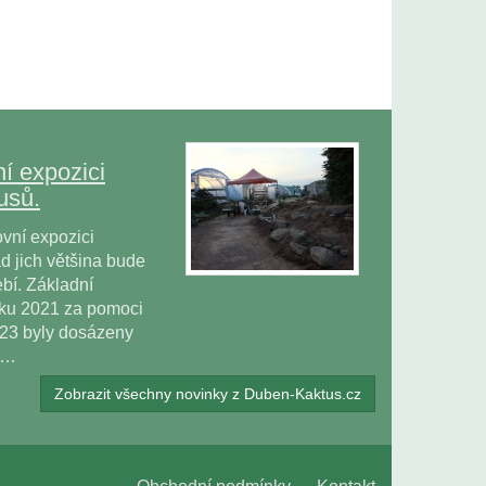
í expozici
usů.
vní expozici
 jich většina bude
bí. Základní
oku 2021 za pomoci
023 byly dosázeny
ů…
Zobrazit všechny novinky z Duben-Kaktus.cz