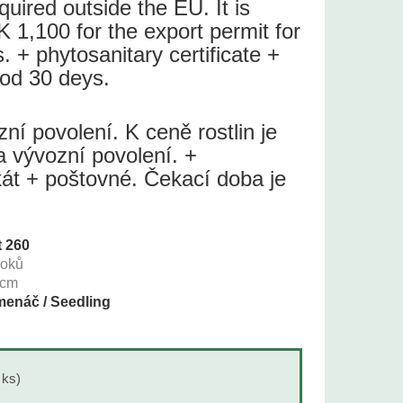
quired outside the EU. It is
 1,100 for the export permit for
s. + phytosanitary certificate +
iod 30 deys.
í povolení. K ceně rostlin je
a vývozní povolení. +
ikát + poštovné. Čekací doba je
t 260
roků
cm
enáč / Seedling
 ks)