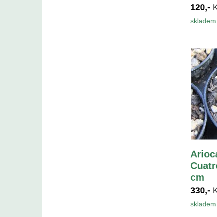
120,-
skladem 
Arioc
Cuatr
cm
330,-
skladem 