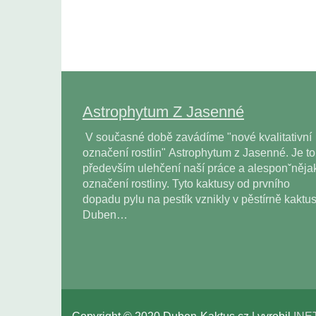
Astrophytum Z Jasenné
V současné době zavádíme "nové kvalitativní
označení rostlin" Astrophytum z Jasenné. Je to
především ulehčení naší práce a alesponˇněja
označení rostliny. Tyto kaktusy od prvního
dopadu pylu na pestík vznikly v pěstírně kaktu
Duben…