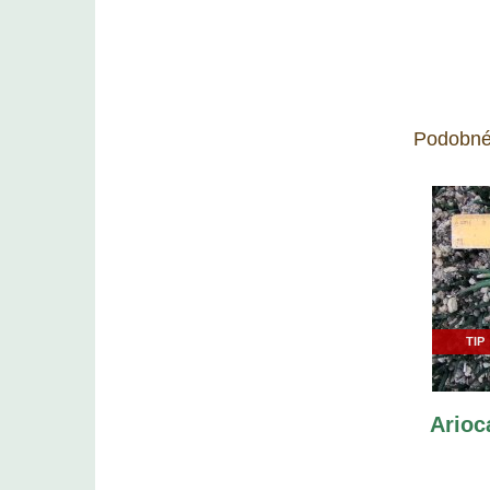
Podobné
TIP
Arioc