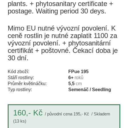
plants. + phytosanitary certificate +
postage. Waiting period 30 deys.
Mimo EU nutné vývozní povolení. K
ceně rostlin je nutné zaplatit 1100 za
vývozní povolení. + phytosanitární
certifikát + poštovné. Čekací doba je
30 dní.
Kód zboží:
FPue 195
Stáří rostliny:
6+
roků
Průměr květináčku:
5,5
cm
Typ rostliny:
Semenáč / Seedling
Kč
160,-
/ původní cena 195,- Kč
/ Skladem
(13 ks)