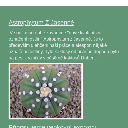
Astrophytum Z Jasenné
V současné době zavádíme "nové kvalitativní
označení rostlin" Astrophytum z Jasenné. Je to
především ulehčení naší práce a alesponˇnějaké
označení rostliny. Tyto kaktusy od prvního dopadu pylu
na pestík vznikly v pěstírně kaktusů Duben…
Připravujeme venkovní expozici