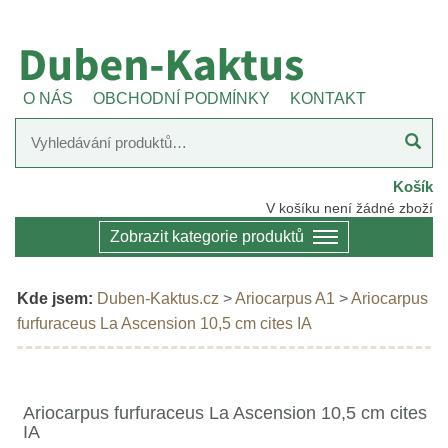
O NÁS
OBCHODNÍ PODMÍNKY
KONTAKT
Košík
V košíku není žádné zboží
Zobrazit kategorie produktů
Kde jsem:
Duben-Kaktus.cz
>
Ariocarpus A1
>
Ariocarpus
furfuraceus La Ascension 10,5 cm cites IA
Ariocarpus furfuraceus La Ascension 10,5 cm cites
IA