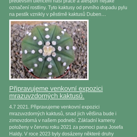
především ulehčení naší práce a alesponˇnějaké
označení rostliny. Tyto kaktusy od prvního dopadu pylu
na pestík vznikly v pěstírně kaktusů Duben…
Připravujeme venkovní expozici
mrazuvzdorných kaktusů.
4.7 2021. Připravujeme venkovní expozici
mrazuvzdorných kaktusů, snad jich většina bude i
zimovzdorná v našem podnebí. Základní kameny
položeny v červnu roku 2021 za pomoci pana Josefa
Haldy. V roce 2023 byly dosázeny některé druhy