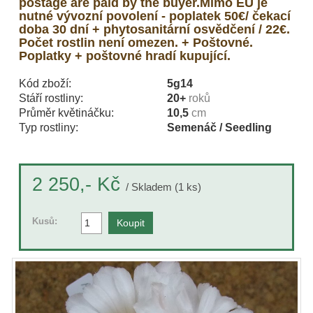
postage are paid by the buyer.Mimo EU je
nutné vývozní povolení - poplatek 50€/ čekací
doba 30 dní + phytosanitární osvědčení / 22€.
Počet rostlin není omezen. + Poštovné.
Poplatky + poštovné hradí kupující.
Kód zboží:
5g14
Stáří rostliny:
20+
roků
Průměr květináčku:
10,5
cm
Typ rostliny:
Semenáč / Seedling
Kč
2 250,-
/ Skladem (1 ks)
Kusů: