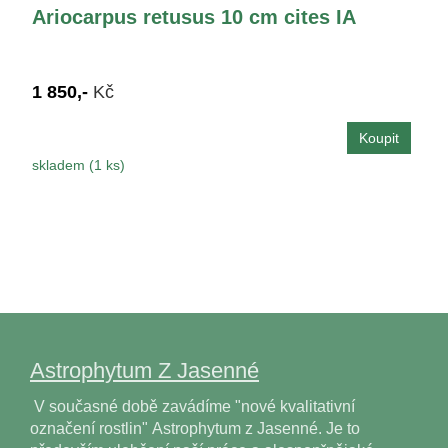
Ariocarpus retusus 10 cm cites IA
1 850,-
Kč
skladem (1 ks)
Astrophytum Z Jasenné
V současné době zavádíme "nové kvalitativní
označení rostlin" Astrophytum z Jasenné. Je to