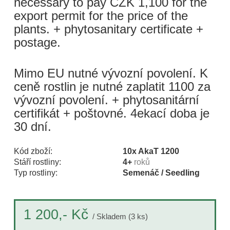
necessary to pay CZK 1,100 for the
export permit for the price of the
plants. + phytosanitary certificate +
postage.
Mimo EU nutné vývozní povolení. K
ceně rostlin je nutné zaplatit 1100 za
vývozní povolení. + phytosanitární
certifikát + poštovné. 4ekací doba je
30 dní.
Kód zboží:
10x AkaT 1200
Stáří rostliny:
4+
roků
Typ rostliny:
Semenáč / Seedling
Kč
1 200,-
/ Skladem (3 ks)