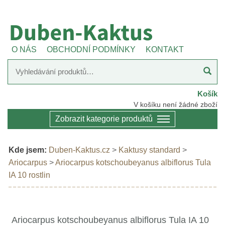
O NÁS
OBCHODNÍ PODMÍNKY
KONTAKT
Košík
V košíku není žádné zboží
Zobrazit kategorie produktů
Kde jsem:
Duben-Kaktus.cz
>
Kaktusy standard
>
Ariocarpus
>
Ariocarpus kotschoubeyanus albiflorus Tula
IA 10 rostlin
Ariocarpus kotschoubeyanus albiflorus Tula IA 10