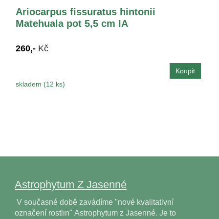
Ariocarpus fissuratus hintonii
Matehuala pot 5,5 cm IA
260,-
Kč
skladem (12 ks)
Astrophytum Z Jasenné
V současné době zavádíme "nové kvalitativní
označení rostlin" Astrophytum z Jasenné. Je to