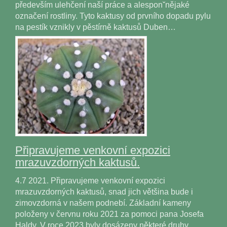
především ulehčení naší práce a alesponˇnějaké
označení rostliny. Tyto kaktusy od prvního dopadu pylu
na pestík vznikly v pěstírně kaktusů Duben…
Připravujeme venkovní expozici
mrazuvzdorných kaktusů.
4.7 2021. Připravujeme venkovní expozici
mrazuvzdorných kaktusů, snad jich většina bude i
zimovzdorná v našem podnebí. Základní kameny
položeny v červnu roku 2021 za pomoci pana Josefa
Haldy. V roce 2023 byly dosázeny některé druhy