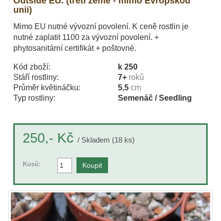
Outside EU. (třetí země - mimo Evropskou
unii)
Mimo EU nutné vývozní povolení. K ceně rostlin je
nutné zaplatit 1100 za vývozní povolení. +
phytosanitární certifikát + poštovné.
Kód zboží:
k 250
Stáří rostliny:
7+
roků
Průměr květináčku:
5,5
cm
Typ rostliny:
Semenáč / Seedling
Kč
250,-
/ Skladem (18 ks)
Kusů: