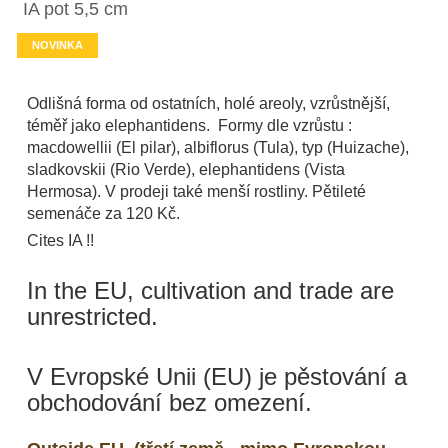
IA pot 5,5 cm
NOVINKA
Odlišná forma od ostatních, holé areoly, vzrůstnější,
téměř jako elephantidens. Formy dle vzrůstu :
macdowellii (El pilar), albiflorus (Tula), typ (Huizache),
sladkovskii (Rio Verde), elephantidens (Vista
Hermosa). V prodeji také menší rostliny. Pětileté
semenáče za 120 Kč.
Cites IA !!
In the EU, cultivation and trade are
unrestricted.
V Evropské Unii (EU) je pěstování a
obchodování bez omezení.