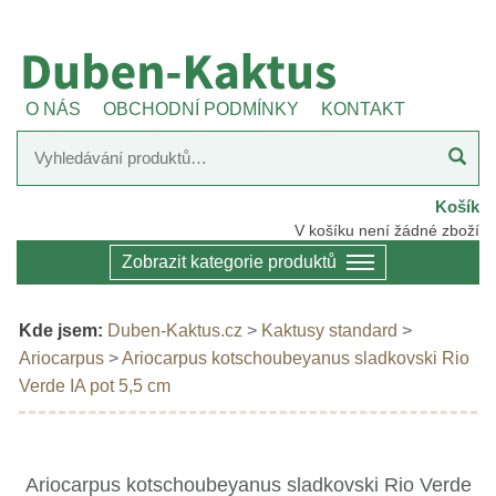
O NÁS
OBCHODNÍ PODMÍNKY
KONTAKT
Košík
V košíku není žádné zboží
Zobrazit kategorie produktů
Kde jsem:
Duben-Kaktus.cz
>
Kaktusy standard
>
Ariocarpus
>
Ariocarpus kotschoubeyanus sladkovski Rio
Verde IA pot 5,5 cm
Ariocarpus kotschoubeyanus sladkovski Rio Verde