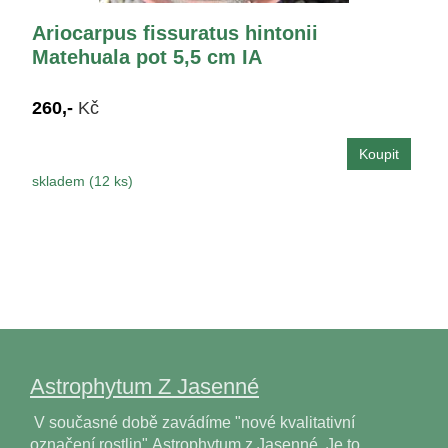
Ariocarpus fissuratus hintonii
Matehuala pot 5,5 cm IA
260,-
Kč
skladem (12 ks)
Astrophytum Z Jasenné
V současné době zavádíme "nové kvalitativní
označení rostlin" Astrophytum z Jasenné. Je to