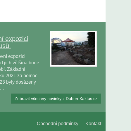
í expozici
usů.
vní expozici
 jich většina bude
bí. Základní
oku 2021 za pomoci
023 byly dosázeny
ů…
Zobrazit všechny novinky z Duben-Kaktus.cz
Obchodní podmínky
Kontakt