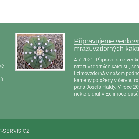
Připravujeme venkovn
mrazuvzdorných kakt
4.7 2021. Připravujeme venko
ké
mrazuvzdorných kaktusů, snad
i zimovzdorná v našem podne
sů
kameny položeny v červnu r
pana Josefa Haldy. V roce 2
některé druhy Echinocereus
T-SERVIS.CZ