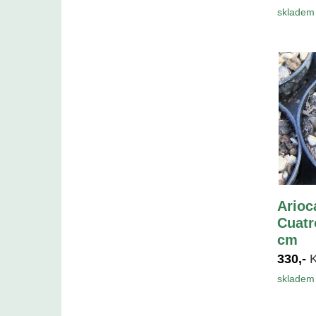
skladem 
Arioc
Cuatr
cm
330,-
skladem 