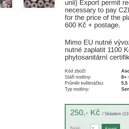
unii) Export permit re
necessary to pay CZK
for the price of the p
600 Kč + postage.
Mimo EU nutné vývozn
nutné zaplatit 1100 K
phytosanitární certif
Kód zboží:
Asc
Stáří rostliny:
8+
Průměr květináčku:
5,5
Typ rostliny:
Sem
Kč
250,-
/ Skladem (13
Kusů: