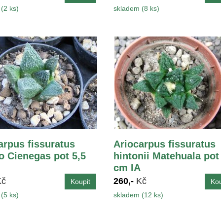
(2 ks)
skladem (8 ks)
arpus fissuratus
Ariocarpus fissuratus
o Cienegas pot 5,5
hintonii Matehuala pot
cm IA
Kč
260,-
Kč
(5 ks)
skladem (12 ks)