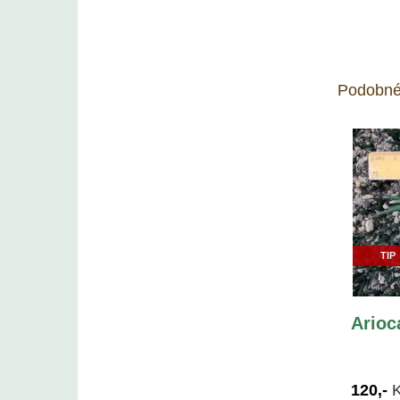
Podobné
TIP
Arioc
120,-