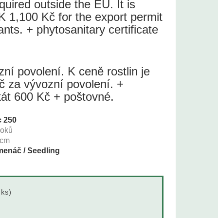
quired outside the EU. It is
 1,100 Kč for the export permit
lants. + phytosanitary certificate
í povolení. K ceně rostlin je
č za vývozní povolení. +
ikát 600 Kč + poštovné.
 250
roků
cm
enáč / Seedling
 ks)