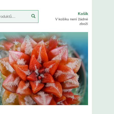
Košík
V košíku není žádné
zboží