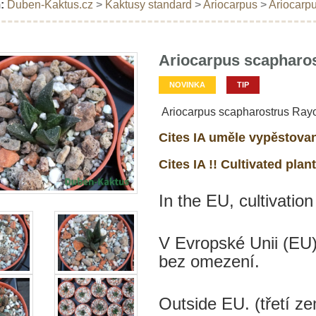
:
Duben-Kaktus.cz
>
Kaktusy standard
>
Ariocarpus
>
Ariocarpu
Ariocarpus scapharos
NOVINKA
TIP
Ariocarpus scapharostrus Rayo
Cites IA uměle vypěstovan
Cites IA !! Cultivated plant
In the EU, cultivation
V Evropské Unii (EU)
bez omezení.
Outside EU. (třetí 