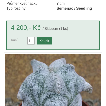
Průměr květináčku:
7
cm
Typ rostliny:
Semenáč / Seedling
Kč
4 200,-
/ Skladem (1 ks)
Kusů: