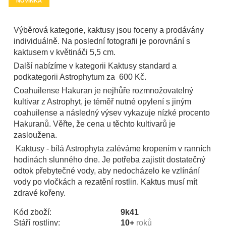
NOVINKA
Výběrová kategorie, kaktusy jsou foceny a prodávány
individuálně. Na poslední fotografii je porovnání s
kaktusem v květináči 5,5 cm.
Další nabízíme v kategorii Kaktusy standard a
podkategorii Astrophytum za 600 Kč.
Coahuilense Hakuran je nejhůře rozmnožovatelný
kultivar z Astrophyt, je téměř nutné opylení s jiným
coahuilense a následný výsev vykazuje nízké procento
Hakuranů. Věřte, že cena u těchto kultivarů je
zasloužena.
Kaktusy - bílá Astrophyta zaléváme kropením v ranních
hodinách slunného dne. Je potřeba zajistit dostatečný
odtok přebytečné vody, aby nedocházelo ke vzlínání
vody po vločkách a rezatění rostlin. Kaktus musí mít
zdravé kořeny.
Kód zboží:
9k41
Stáří rostliny:
10+
roků