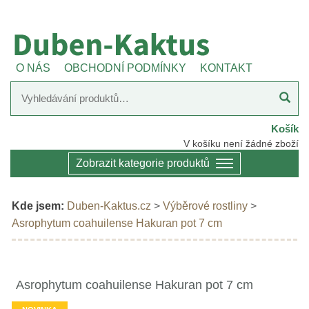
O NÁS
OBCHODNÍ PODMÍNKY
KONTAKT
Košík
V košíku není žádné zboží
Zobrazit kategorie produktů
Kde jsem:
Duben-Kaktus.cz
>
Výběrové rostliny
>
Asrophytum coahuilense Hakuran pot 7 cm
Asrophytum coahuilense Hakuran pot 7 cm