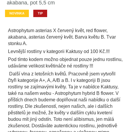
akabana, pot 5,5 cm
NOVINKA
TIP
Astrophytum asterias X červený květ, red flower,
akabana, asterias červený květ. Barva květu B. Tvar
stonku A.
Levnější rostliny v kategorii Kaktusy od 100 Kč.!!!
Pod tímto kodem možno objednat pouze jednu rostlinu,
udáváme velikost květináče né rostliny !!!
Další vlna z letošních květů. Pracovně jsem vytvořil
čtyři kategorije A+, A, A/B a B. I v kategoriji B jsou
rostliny se zajímavými květy. Ta je v nabídce Kaktusy,
také na našem webu - Astrophytum hybrid B flower. V
příštích dnech budeme doplňovat naši nabídku o další
rostliny. Dle zkušeností, nejen našich, ale i dalších
pěstitelů je možné, že květy v dalším cyklu kvetení
budou mít jiný odstín. Toto není alibismus, jen málá
zkušenost. Dostáváte autentickou rostlinu, jednotlivě