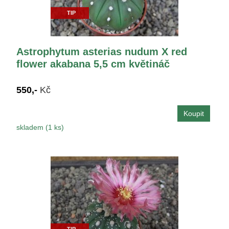
TIP
Astrophytum asterias nudum X red
flower akabana 5,5 cm květináč
550,-
Kč
skladem (1 ks)
TIP