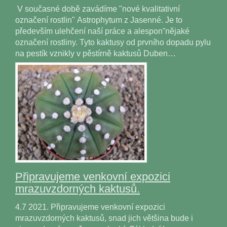
V současné době zavádíme "nové kvalitativní
označení rostlin" Astrophytum z Jasenné. Je to
především ulehčení naší práce a alesponˇnějaké
označení rostliny. Tyto kaktusy od prvního dopadu pylu
na pestík vznikly v pěstírně kaktusů Duben…
Připravujeme venkovní expozici
mrazuvzdorných kaktusů.
4.7 2021. Připravujeme venkovní expozici
mrazuvzdorných kaktusů, snad jich většina bude i