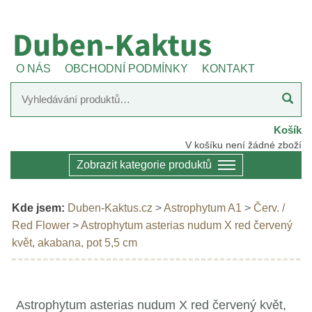
O NÁS
OBCHODNÍ PODMÍNKY
KONTAKT
Košík
V košíku není žádné zboží
Zobrazit kategorie produktů
Kde jsem:
Duben-Kaktus.cz
>
Astrophytum A1
>
Červ. /
Red Flower
>
Astrophytum asterias nudum X red červený
květ, akabana, pot 5,5 cm
Astrophytum asterias nudum X red červený květ,