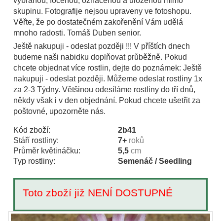
vybranou, focenou, označenou a uloženou mimo
skupinu. Fotografije nejsou upraveny ve fotoshopu.
Věřte, že po dostatečném zakořenění Vám udělá
mnoho radosti. Tomáš Duben senior.
Ještě nakupuji - odeslat později !!! V příštích dnech
budeme naši nabidku doplňovat průběžně. Pokud
chcete objednat více rostlin, dejte do poznámek: Ještě
nakupuji - odeslat později. Můžeme odeslat rostliny 1x
za 2-3 Týdny. Většinou odesíláme rostliny do tří dnů,
někdy však i v den objednání. Pokud chcete ušetřit za
poštovné, upozorněte nás.
Kód zboží:
2b41
Stáří rostliny:
7+
roků
Průměr květináčku:
5,5
cm
Typ rostliny:
Semenáč / Seedling
Toto zboží již NENÍ DOSTUPNÉ