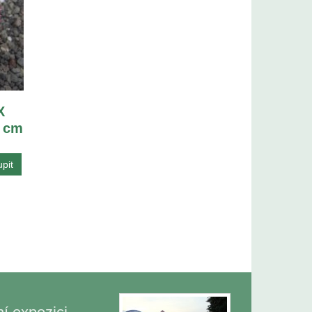
X
5 cm