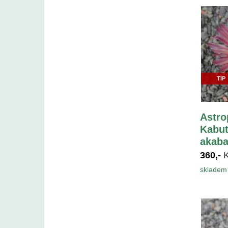
TIP
Astr
Kabut
akaba
360,-
skladem 