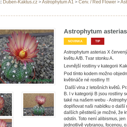
:
Duben-Kaktus.cz
>
Astrophytum A1
>
Červ. / Red Flower
>
Ast
Astrophytum asterias
NOVINKA
TIP
Astrophytum asterias X červený 
květu A/B. Tvar stonku A.
Levnější rostliny v kategorii Kak
Pod tímto kodem možno objedna
květináče né rostliny !!!
Další vlna z letošních květů. Pr
B. I v kategoriji B jsou rostliny
také na našem webu - Astrophyt
doplňovat naši nabídku o další r
dalších pěstitelů je možné, že k
odstín. Toto není alibismus, je
jednotlivě vybranou, focenou,