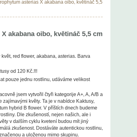
rophytum asterias X akabana oibo, květináč 5,5
 X akabana oibo, květináč 5,5 cm
květ, red flower, akabana, asterias. Barva
tusy od 120 Kč.!!!
t pouze jednu rostlinu, udáváme velikost
acovně jsem vytvořil čtyři kategorije A+, A, A/B a
 se zajímavými květy. Ta je v nabídce Kaktusy,
um hybrid B flower. V příštích dnech budeme
ostliny. Dle zkušeností, nejen našich, ale i
věty v dalším cyklu kvetení budou mít jiný
n málá zkušenost. Dostáváte autentickou rostlinu,
 označenou a uloženou mimo skupinu.