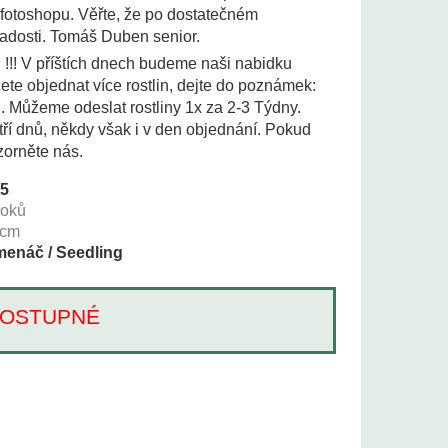
 fotoshopu. Věřte, že po dostatečném
adosti. Tomáš Duben senior.
i !!! V příštích dnech budeme naši nabidku
te objednat více rostlin, dejte do poznámek:
i. Můžeme odeslat rostliny 1x za 2-3 Týdny.
tří dnů, někdy však i v den objednání. Pokud
zorněte nás.
25
roků
cm
enáč / Seedling
Í DOSTUPNÉ