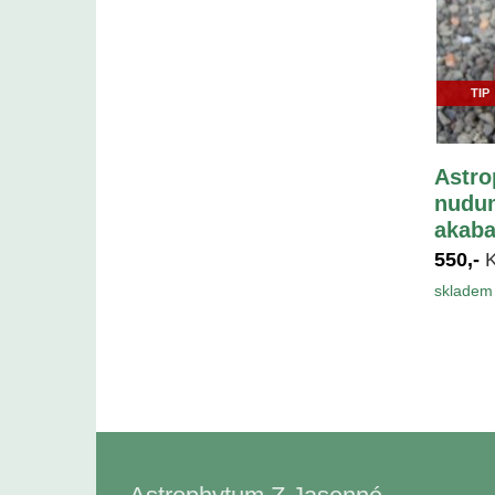
TIP
Astro
nudum
akaba
550,-
skladem 