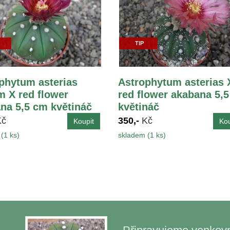
TIP
phytum asterias
Astrophytum asterias 
 X red flower
red flower akabana 5,
na 5,5 cm květináč
květináč
Kč
350,-
Kč
(1 ks)
skladem (1 ks)