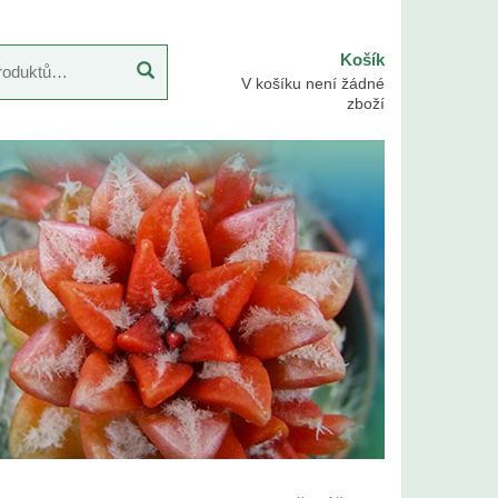
Košík
V košíku není žádné
zboží