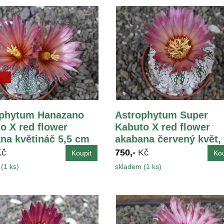
ophytum Hanazano
Astrophytum Super
o X red flower
Kabuto X red flower
na květináč 5,5 cm
akabana červený květ,
květináč 5,5 cm
Kč
750,-
Kč
(1 ks)
skladem (1 ks)