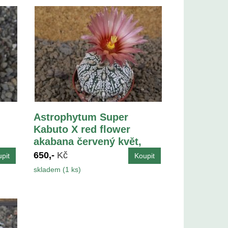
Astrophytum Super
Kabuto X red flower
akabana červený květ,
květináč 5,5 cm
650,-
Kč
skladem (1 ks)