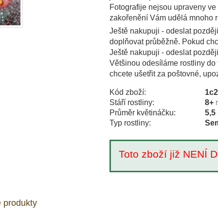
Fotografije nejsou upraveny ve
zakořenění Vám udělá mnoho r
Ještě nakupuji - odeslat pozděj
doplňovat průběžně. Pokud chce
Ještě nakupuji - odeslat pozděj
Většinou odesíláme rostliny do 
chcete ušetřit za poštovné, upo
Kód zboží:
1c
Stáří rostliny:
8+
Průměr květináčku:
5,5
Typ rostliny:
Sem
Toto zboží již NEN
 produkty