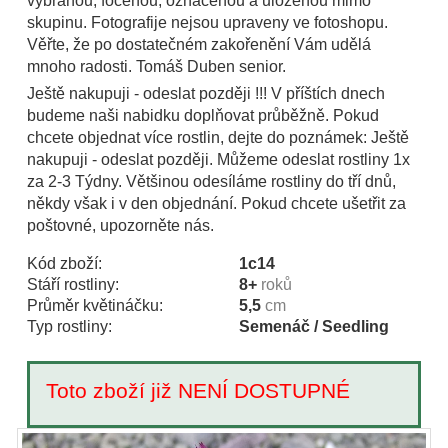
vybranou, focenou, označenou a uloženou mimo
skupinu. Fotografije nejsou upraveny ve fotoshopu.
Věřte, že po dostatečném zakořenění Vám udělá
mnoho radosti. Tomáš Duben senior.
Ještě nakupuji - odeslat později !!! V příštích dnech
budeme naši nabidku doplňovat průběžně. Pokud
chcete objednat více rostlin, dejte do poznámek: Ještě
nakupuji - odeslat později. Můžeme odeslat rostliny 1x
za 2-3 Týdny. Většinou odesíláme rostliny do tří dnů,
někdy však i v den objednání. Pokud chcete ušetřit za
poštovné, upozorněte nás.
Kód zboží:
1c14
Stáří rostliny:
8+
roků
Průměr květináčku:
5,5
cm
Typ rostliny:
Semenáč / Seedling
Toto zboží již NENÍ DOSTUPNÉ