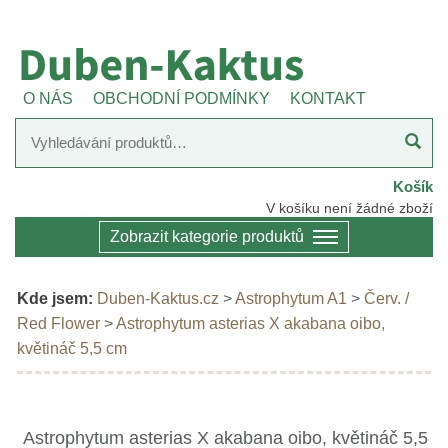
O NÁS
OBCHODNÍ PODMÍNKY
KONTAKT
Košík
V košíku není žádné zboží
Zobrazit kategorie produktů
Kde jsem:
Duben-Kaktus.cz
>
Astrophytum A1
>
Červ. /
Red Flower
>
Astrophytum asterias X akabana oibo,
květináč 5,5 cm
Astrophytum asterias X akabana oibo, květináč 5,5