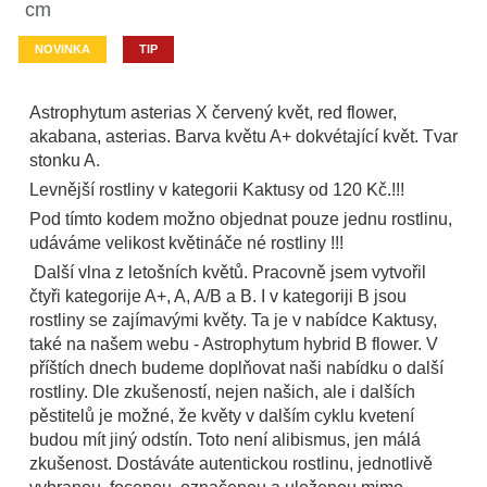
cm
NOVINKA
TIP
Astrophytum asterias X červený květ, red flower,
akabana, asterias. Barva květu A+ dokvétající květ. Tvar
stonku A.
Levnější rostliny v kategorii Kaktusy od 120 Kč.!!!
Pod tímto kodem možno objednat pouze jednu rostlinu,
udáváme velikost květináče né rostliny !!!
Další vlna z letošních květů. Pracovně jsem vytvořil
čtyři kategorije A+, A, A/B a B. I v kategoriji B jsou
rostliny se zajímavými květy. Ta je v nabídce Kaktusy,
také na našem webu - Astrophytum hybrid B flower. V
příštích dnech budeme doplňovat naši nabídku o další
rostliny. Dle zkušeností, nejen našich, ale i dalších
pěstitelů je možné, že květy v dalším cyklu kvetení
budou mít jiný odstín. Toto není alibismus, jen málá
zkušenost. Dostáváte autentickou rostlinu, jednotlivě