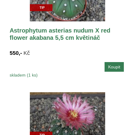
TIP
Astrophytum asterias nudum X red
flower akabana 5,5 cm květináč
550,-
Kč
skladem (1 ks)
TIP