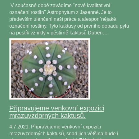
V současné době zavádíme "nové kvalitativní
označení rostlin" Astrophytum z Jasenné. Je to
především ulehčení naší práce a alesponˇnějaké
označení rostliny. Tyto kaktusy od prvního dopadu pylu
na pestík vznikly v pěstírně kaktusů Duben…
Připravujeme venkovní expozici
mrazuvzdorných kaktusů.
4.7 2021. Připravujeme venkovní expozici
mrazuvzdorných kaktusů, snad jich většina bude i