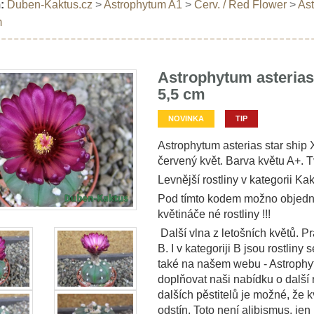
:
Duben-Kaktus.cz
>
Astrophytum A1
>
Červ. / Red Flower
>
Ast
m
Astrophytum asterias 
5,5 cm
NOVINKA
TIP
Astrophytum asterias star ship 
červený květ. Barva květu A+. T
Levnější rostliny v kategorii Kak
Pod tímto kodem možno objedna
květináče né rostliny !!!
Další vlna z letošních květů. Pr
B. I v kategoriji B jsou rostliny
také na našem webu - Astrophyt
doplňovat naši nabídku o další r
dalších pěstitelů je možné, že k
odstín. Toto není alibismus, je