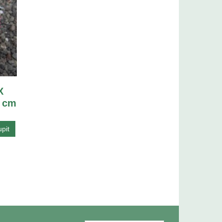
X
5 cm