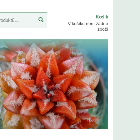
Košík
V košíku není žádné
zboží