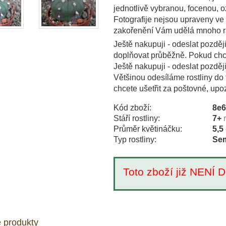
jednotlivě vybranou, focenou,
Fotografije nejsou upraveny ve
zakořenění Vám udělá mnoho r
Ještě nakupuji - odeslat pozděj
doplňovat průběžně. Pokud chce
Ještě nakupuji - odeslat pozděj
Většinou odesíláme rostliny do 
chcete ušetřit za poštovné, upo
Kód zboží:
8e
Stáří rostliny:
7+
Průměr květináčku:
5,5
Typ rostliny:
Sem
Toto zboží již NEN
 produkty