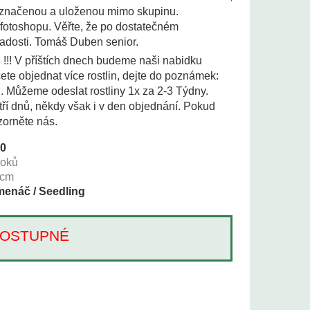
 označenou a uloženou mimo skupinu.
 fotoshopu. Věřte, že po dostatečném
adosti. Tomáš Duben senior.
i !!! V příštích dnech budeme naši nabidku
te objednat více rostlin, dejte do poznámek:
i. Můžeme odeslat rostliny 1x za 2-3 Týdny.
tří dnů, někdy však i v den objednání. Pokud
zorněte nás.
60
roků
cm
enáč / Seedling
Í DOSTUPNÉ