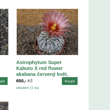
Astrophytum Super
Kabuto X red flower
akabana červený květ,
květináč 5,5 cm
650,-
Kč
skladem (1 ks)