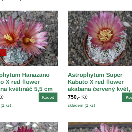
ophytum Hanazano
Astrophytum Super
o X red flower
Kabuto X red flower
na květináč 5,5 cm
akabana červený květ,
květináč 5,5 cm
Kč
750,-
Kč
(1 ks)
skladem (1 ks)