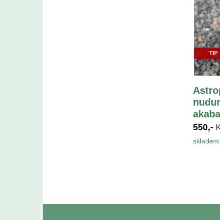
TIP
Astro
nudum
akaba
550,-
skladem 