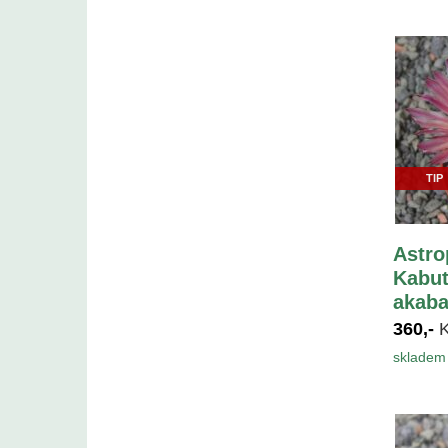
TIP
Astr
Kabut
akaba
360,-
skladem 