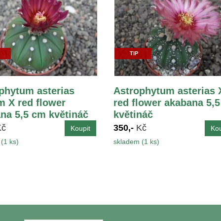
TIP
phytum asterias
Astrophytum asterias 
 X red flower
red flower akabana 5,
na 5,5 cm květináč
květináč
Kč
350,-
Kč
(1 ks)
skladem (1 ks)