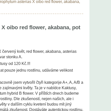
rophytum asterias X oibo red flower, akabana,
X oibo red flower, akabana, pot
X červený květ, red flower, akabana, asterias
var stonku A.
tusy od 120 Kč.!!!
t pouze jednu rostlinu, udáváme velikost
acovně jsem vytvořil čtyři kategorije A+, A, A/B a
 se zajímavými květy. Ta je v nabídce Kaktusy,
um hybrid B flower. V příštích dnech budeme
ostliny. Dle zkušeností, nejen našich, ale i
věty v dalším cyklu kvetení budou mít jiný
n málá zkušenost. Dostáváte autentickou rostlinu,