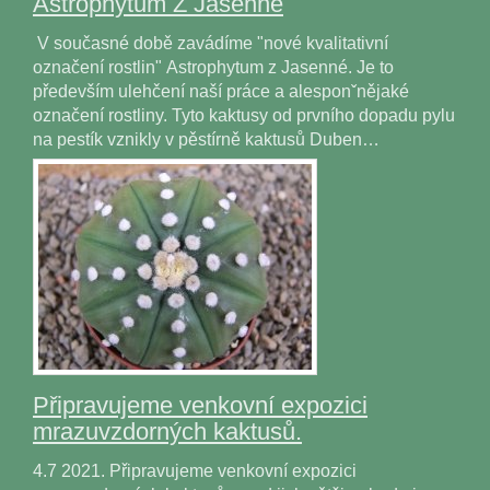
Astrophytum Z Jasenné
V současné době zavádíme "nové kvalitativní
označení rostlin" Astrophytum z Jasenné. Je to
především ulehčení naší práce a alesponˇnějaké
označení rostliny. Tyto kaktusy od prvního dopadu pylu
na pestík vznikly v pěstírně kaktusů Duben…
Připravujeme venkovní expozici
mrazuvzdorných kaktusů.
4.7 2021. Připravujeme venkovní expozici