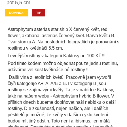
pot 5,5 cm
NOVINKA
TIP
Astrophytum asterias star ship X červený květ, red
flower, akabana, asterias červený květ. Barva květu B.
Tvar stonku A. Na posledních fotografiích je porovnání s
rostlinou v květináči 5,5 cm.
Levnější rostliny v kategorii Kaktusy od 100 Kč.!!!
Pod tímto kodem možno objednat pouze jednu rostlinu,
udáváme velikost květináče né rostliny !!!
Další vlna z letošních květů. Pracovně jsem vytvořil
čtyři kategorije A+, A, A/B a B. I v kategoriji B jsou
rostliny se zajímavými květy. Ta je v nabídce Kaktusy,
také na našem webu - Astrophytum hybrid B flower. V
příštích dnech budeme doplňovat naši nabídku o další
rostliny. Dle zkušeností, nejen našich, ale i dalších
pěstitelů je možné, že květy v dalším cyklu kvetení
budou mít jiný odstín. Toto není alibismus, jen málá