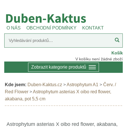
O NÁS
OBCHODNÍ PODMÍNKY
KONTAKT
Košík
V košíku není žádné zboží
Zobrazit kategorie produktů
Kde jsem:
Duben-Kaktus.cz
>
Astrophytum A1
>
Červ. /
Red Flower
>
Astrophytum asterias X oibo red flower,
akabana, pot 5,5 cm
Astrophytum asterias X oibo red flower, akabana,