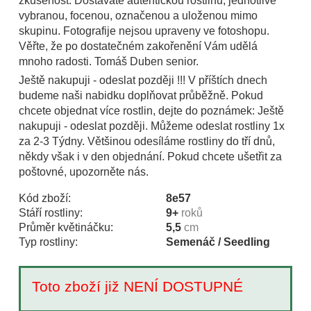
zkušenost. Dostáváte autentickou rostlinu, jednotlivě
vybranou, focenou, označenou a uloženou mimo
skupinu. Fotografije nejsou upraveny ve fotoshopu.
Věřte, že po dostatečném zakořenění Vám udělá
mnoho radosti. Tomáš Duben senior.
Ještě nakupuji - odeslat později !!! V příštích dnech
budeme naši nabidku doplňovat průběžně. Pokud
chcete objednat více rostlin, dejte do poznámek: Ještě
nakupuji - odeslat později. Můžeme odeslat rostliny 1x
za 2-3 Týdny. Většinou odesíláme rostliny do tří dnů,
někdy však i v den objednání. Pokud chcete ušetřit za
poštovné, upozorněte nás.
Kód zboží:
8e57
Stáří rostliny:
9+
roků
Průměr květináčku:
5,5
cm
Typ rostliny:
Semenáč / Seedling
Toto zboží již NENÍ DOSTUPNÉ