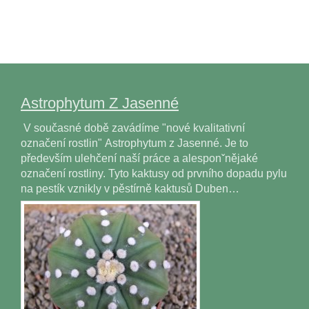
Astrophytum Z Jasenné
V současné době zavádíme "nové kvalitativní
označení rostlin" Astrophytum z Jasenné. Je to
především ulehčení naší práce a alesponˇnějaké
označení rostliny. Tyto kaktusy od prvního dopadu pylu
na pestík vznikly v pěstírně kaktusů Duben…