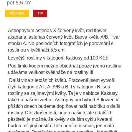
pot 5,5 cm
NOVINKA
TIP
Astrophytum asterias X červený květ, red flower,
akabana, asterias červený květ. Barva květu A/B. Tvar
stonku A. Na posledních fotografiích je porovnání s
rostlinou v květináči 5,5 cm.
Levnější rostliny v kategorii Kaktusy od 100 Kč.!!!
Pod tímto kodem možno objednat pouze jednu rostlinu,
udáváme velikost květináče né rostliny !!!
Další vlna z letošních květů. Pracovně jsem vytvořil
čtyři kategorije A+, A, A/B a B. I v kategoriji B jsou
rostliny se zajímavými květy. Ta je v nabídce Kaktusy,
také na našem webu - Astrophytum hybrid B flower. V
příštích dnech budeme doplňovat naši nabídku o další
rostliny. Dle zkušeností, nejen našich, ale i dalších
pěstitelů je možné, že květy v dalším cyklu kvetení
budou mít jiný odstín. Toto není alibismus, jen málá