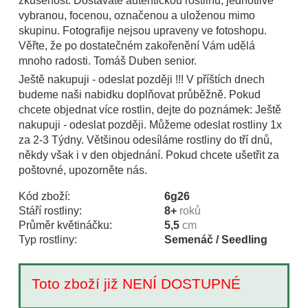
zkušenost. Dostáváte autentickou rostlinu, jednotlivě
vybranou, focenou, označenou a uloženou mimo
skupinu. Fotografije nejsou upraveny ve fotoshopu.
Věřte, že po dostatečném zakořenění Vám udělá
mnoho radosti. Tomáš Duben senior.
Ještě nakupuji - odeslat později !!! V příštích dnech
budeme naši nabidku doplňovat průběžně. Pokud
chcete objednat více rostlin, dejte do poznámek: Ještě
nakupuji - odeslat později. Můžeme odeslat rostliny 1x
za 2-3 Týdny. Většinou odesíláme rostliny do tří dnů,
někdy však i v den objednání. Pokud chcete ušetřit za
poštovné, upozorněte nás.
Kód zboží:
6g26
Stáří rostliny:
8+
roků
Průměr květináčku:
5,5
cm
Typ rostliny:
Semenáč / Seedling
Toto zboží již NENÍ DOSTUPNÉ