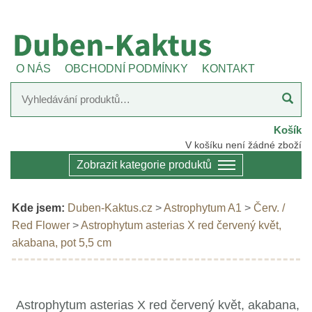
O NÁS
OBCHODNÍ PODMÍNKY
KONTAKT
Košík
V košíku není žádné zboží
Zobrazit kategorie produktů
Kde jsem:
Duben-Kaktus.cz
>
Astrophytum A1
>
Červ. /
Red Flower
>
Astrophytum asterias X red červený květ,
akabana, pot 5,5 cm
Astrophytum asterias X red červený květ, akabana,