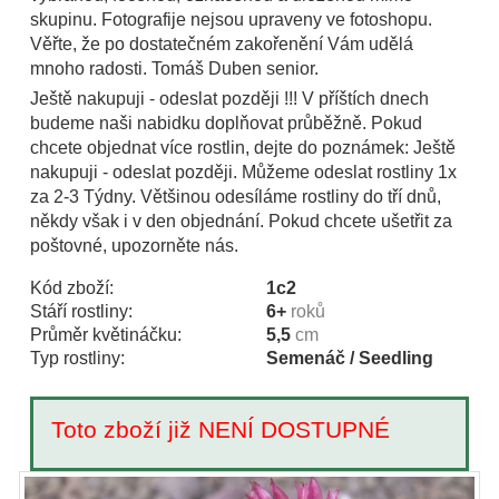
skupinu. Fotografije nejsou upraveny ve fotoshopu.
Věřte, že po dostatečném zakořenění Vám udělá
mnoho radosti. Tomáš Duben senior.
Ještě nakupuji - odeslat později !!! V příštích dnech
budeme naši nabidku doplňovat průběžně. Pokud
chcete objednat více rostlin, dejte do poznámek: Ještě
nakupuji - odeslat později. Můžeme odeslat rostliny 1x
za 2-3 Týdny. Většinou odesíláme rostliny do tří dnů,
někdy však i v den objednání. Pokud chcete ušetřit za
poštovné, upozorněte nás.
Kód zboží:
1c2
Stáří rostliny:
6+
roků
Průměr květináčku:
5,5
cm
Typ rostliny:
Semenáč / Seedling
Toto zboží již NENÍ DOSTUPNÉ