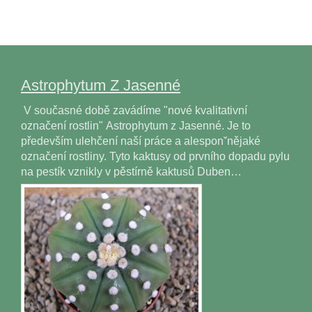
Astrophytum Z Jasenné
V současné době zavádíme "nové kvalitativní
označení rostlin" Astrophytum z Jasenné. Je to
především ulehčení naší práce a alesponˇnějaké
označení rostliny. Tyto kaktusy od prvního dopadu pylu
na pestík vznikly v pěstírně kaktusů Duben…