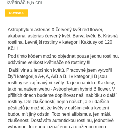
květináč 5,5 cm
NOVINKA
Astrophytum asterias X červený květ red flower,
akabana, asterias červený květ. Barva květu B. Krásná
rostlina. Levnější rostliny v kategorii Kaktusy od 120
Kč.!!!
Pod tímto kódem možno objednat pouze jednu rostlinu,
udáváme velikost květináče né rostliny !!!
Další vlna z letošních květů. Pracovně jsem vytvořil
čtyři kategorije A+, A, A/B a B. I v kategoriji B jsou
rostliny se zajímavými květy. Ta je v nabídce Kaktusy,
také na našem webu - Astrophytum hybrid B flower. V
příštích dnech budeme doplňovat naši nabídku o další
rostliny. Dle zkušeností, nejen našich, ale i dalších
pěstitelů je možné, že květy v dalším cyklu kvetení
budou mít jiný odstín. Toto není alibismus, jen málá
zkušenost. Dostáváte autentickou rostlinu, jednotlivě
vybranou, focenou, označenou a uloženou mimo