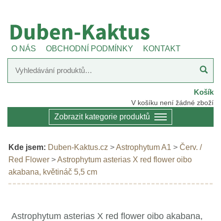
O NÁS
OBCHODNÍ PODMÍNKY
KONTAKT
Košík
V košíku není žádné zboží
Zobrazit kategorie produktů
Kde jsem:
Duben-Kaktus.cz
>
Astrophytum A1
>
Červ. /
Red Flower
>
Astrophytum asterias X red flower oibo
akabana, květináč 5,5 cm
Astrophytum asterias X red flower oibo akabana,