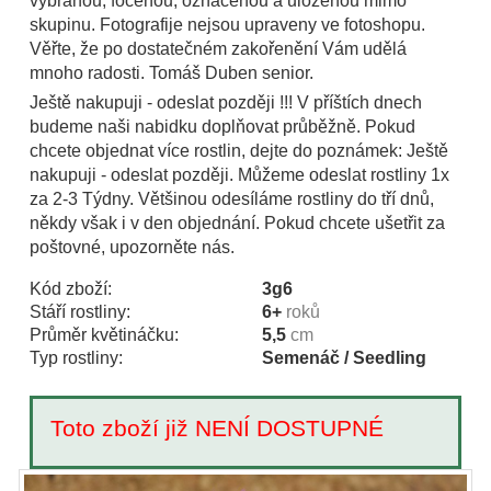
vybranou, focenou, označenou a uloženou mimo
skupinu. Fotografije nejsou upraveny ve fotoshopu.
Věřte, že po dostatečném zakořenění Vám udělá
mnoho radosti. Tomáš Duben senior.
Ještě nakupuji - odeslat později !!! V příštích dnech
budeme naši nabidku doplňovat průběžně. Pokud
chcete objednat více rostlin, dejte do poznámek: Ještě
nakupuji - odeslat později. Můžeme odeslat rostliny 1x
za 2-3 Týdny. Většinou odesíláme rostliny do tří dnů,
někdy však i v den objednání. Pokud chcete ušetřit za
poštovné, upozorněte nás.
Kód zboží:
3g6
Stáří rostliny:
6+
roků
Průměr květináčku:
5,5
cm
Typ rostliny:
Semenáč / Seedling
Toto zboží již NENÍ DOSTUPNÉ