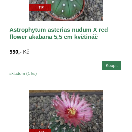
TIP
Astrophytum asterias nudum X red
flower akabana 5,5 cm květináč
550,-
Kč
skladem (1 ks)
TIP