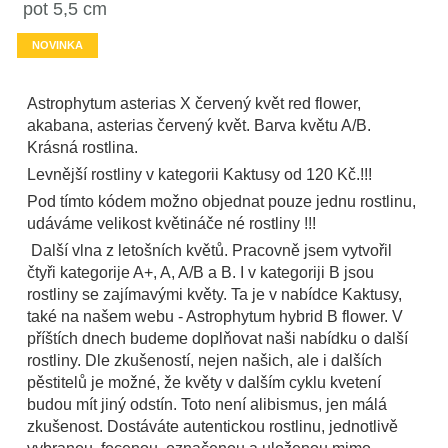
pot 5,5 cm
NOVINKA
Astrophytum asterias X červený květ red flower,
akabana, asterias červený květ. Barva květu A/B.
Krásná rostlina.
Levnější rostliny v kategorii Kaktusy od 120 Kč.!!!
Pod tímto kódem možno objednat pouze jednu rostlinu,
udáváme velikost květináče né rostliny !!!
Další vlna z letošních květů. Pracovně jsem vytvořil
čtyři kategorije A+, A, A/B a B. I v kategoriji B jsou
rostliny se zajímavými květy. Ta je v nabídce Kaktusy,
také na našem webu - Astrophytum hybrid B flower. V
příštích dnech budeme doplňovat naši nabídku o další
rostliny. Dle zkušeností, nejen našich, ale i dalších
pěstitelů je možné, že květy v dalším cyklu kvetení
budou mít jiný odstín. Toto není alibismus, jen málá
zkušenost. Dostáváte autentickou rostlinu, jednotlivě