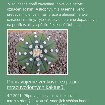
V současné době zavádíme "nové kvalitativní
označení rostlin" Astrophytum z Jasenné. Je to
především ulehčení naší práce a alesponˇnějaké
označení rostliny. Tyto kaktusy od prvního dopadu pylu
na pestík vznikly v pěstírně kaktusů Duben…
Připravujeme venkovní expozici
mrazuvzdorných kaktusů.
4.7 2021. Připravujeme venkovní expozici
mrazuvzdorných kaktusů, snad jich většina bude i