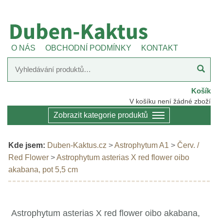
O NÁS
OBCHODNÍ PODMÍNKY
KONTAKT
Košík
V košíku není žádné zboží
Zobrazit kategorie produktů
Kde jsem:
Duben-Kaktus.cz
>
Astrophytum A1
>
Červ. /
Red Flower
>
Astrophytum asterias X red flower oibo
akabana, pot 5,5 cm
Astrophytum asterias X red flower oibo akabana,