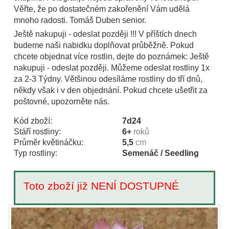
Věřte, že po dostatečném zakořenění Vám udělá
mnoho radosti. Tomáš Duben senior.
Ještě nakupuji - odeslat později !!! V příštích dnech
budeme naši nabidku doplňovat průběžně. Pokud
chcete objednat více rostlin, dejte do poznámek: Ještě
nakupuji - odeslat později. Můžeme odeslat rostliny 1x
za 2-3 Týdny. Většinou odesíláme rostliny do tří dnů,
někdy však i v den objednání. Pokud chcete ušetřit za
poštovné, upozorněte nás.
Kód zboží:
7d24
Stáří rostliny:
6+
roků
Průměr květináčku:
5,5
cm
Typ rostliny:
Semenáč / Seedling
Toto zboží již NENÍ DOSTUPNÉ