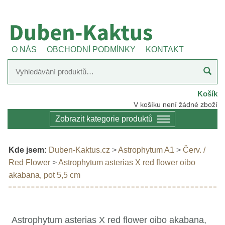
O NÁS
OBCHODNÍ PODMÍNKY
KONTAKT
Košík
V košíku není žádné zboží
Zobrazit kategorie produktů
Kde jsem:
Duben-Kaktus.cz
>
Astrophytum A1
>
Červ. /
Red Flower
>
Astrophytum asterias X red flower oibo
akabana, pot 5,5 cm
Astrophytum asterias X red flower oibo akabana,