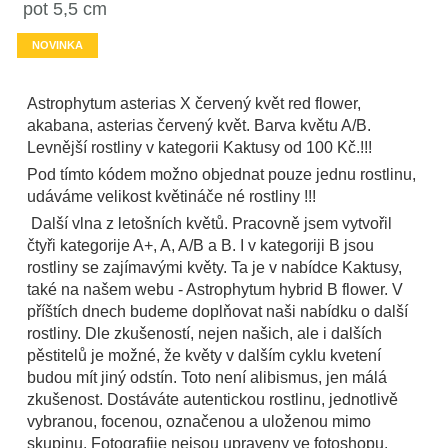
pot 5,5 cm
NOVINKA
Astrophytum asterias X červený květ red flower,
akabana, asterias červený květ. Barva květu A/B.
Levnější rostliny v kategorii Kaktusy od 100 Kč.!!!
Pod tímto kódem možno objednat pouze jednu rostlinu,
udáváme velikost květináče né rostliny !!!
Další vlna z letošních květů. Pracovně jsem vytvořil
čtyři kategorije A+, A, A/B a B. I v kategoriji B jsou
rostliny se zajímavými květy. Ta je v nabídce Kaktusy,
také na našem webu - Astrophytum hybrid B flower. V
příštích dnech budeme doplňovat naši nabídku o další
rostliny. Dle zkušeností, nejen našich, ale i dalších
pěstitelů je možné, že květy v dalším cyklu kvetení
budou mít jiný odstín. Toto není alibismus, jen málá
zkušenost. Dostáváte autentickou rostlinu, jednotlivě
vybranou, focenou, označenou a uloženou mimo
skupinu. Fotografije nejsou upraveny ve fotoshopu.