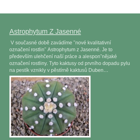
Astrophytum Z Jasenné
V současné době zavádíme "nové kvalitativní
označení rostlin" Astrophytum z Jasenné. Je to
především ulehčení naší práce a alesponˇnějaké
označení rostliny. Tyto kaktusy od prvního dopadu pylu
na pestík vznikly v pěstírně kaktusů Duben…