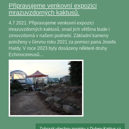
Připravujeme venkovní expozici
mrazuvzdorných kaktusů.
4.7 2021. Připravujeme venkovní expozici
mrazuvzdorných kaktusů, snad jich většina bude i
zimovzdorná v našem podnebí. Základní kameny
položeny v červnu roku 2021 za pomoci pana Josefa
Haldy. V roce 2023 byly dosázeny některé druhy
Echinocereusů…
Zobrazit všechny novinky z Duben-Kaktus.cz