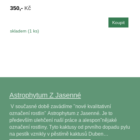
350,-
Kč
skladem (1 ks)
Astrophytum Z Jasenné
V současné době zavádíme "nové kvalitativní
označení rostlin" Astrophytum z Jasenné. Je to
především ulehčení naší práce a alesponˇnějaké
označení rostliny. Tyto kaktusy od prvního dopadu pylu
na pestík vznikly v pěstírně kaktusů Duben…