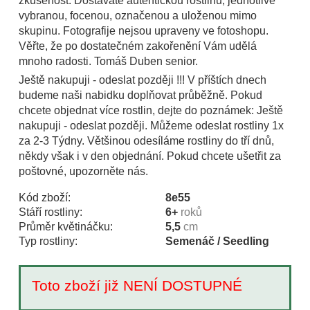
zkušenost. Dostáváte autentickou rostlinu, jednotlivě
vybranou, focenou, označenou a uloženou mimo
skupinu. Fotografije nejsou upraveny ve fotoshopu.
Věřte, že po dostatečném zakořenění Vám udělá
mnoho radosti. Tomáš Duben senior.
Ještě nakupuji - odeslat později !!! V příštích dnech
budeme naši nabidku doplňovat průběžně. Pokud
chcete objednat více rostlin, dejte do poznámek: Ještě
nakupuji - odeslat později. Můžeme odeslat rostliny 1x
za 2-3 Týdny. Většinou odesíláme rostliny do tří dnů,
někdy však i v den objednání. Pokud chcete ušetřit za
poštovné, upozorněte nás.
Kód zboží:
8e55
Stáří rostliny:
6+
roků
Průměr květináčku:
5,5
cm
Typ rostliny:
Semenáč / Seedling
Toto zboží již NENÍ DOSTUPNÉ