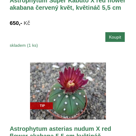
Astrophytum Super Kabuto X red flower
akabana červený květ, květináč 5,5 cm
650,-
Kč
skladem (1 ks)
TIP
Astrophytum asterias nudum X red
flower akabana 5,5 cm květináč