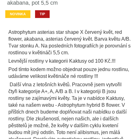
akabana, pot 5,5 cm
NOVINKA
TIP
Astrophytum asterias star shape X červený květ, red
flower, akabana, asterias červený květ. Barva květu A/B.
Tvar stonku A. Na posledních fotografiích je porovnání s
rostlinou v květináči 5,5 cm.
Levnější rostliny v kategorii Kaktusy od 100 Kč.!!!
Pod tímto kodem možno objednat pouze jednu rostlinu,
udáváme velikost květináče né rostliny !!!
Další vlna z letošních květů. Pracovně jsem vytvořil
čtyři kategorije A+, A, A/B a B. I v kategoriji B jsou
rostliny se zajímavými květy. Ta je v nabídce Kaktusy,
také na našem webu - Astrophytum hybrid B flower. V
příštích dnech budeme doplňovat naši nabídku o další
rostliny. Dle zkušeností, nejen našich, ale i dalších
pěstitelů je možné, že květy v dalším cyklu kvetení
budou mít jiný odstín. Toto není alibismus, jen málá