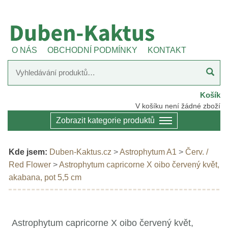
O NÁS
OBCHODNÍ PODMÍNKY
KONTAKT
Košík
V košíku není žádné zboží
Zobrazit kategorie produktů
Kde jsem:
Duben-Kaktus.cz
>
Astrophytum A1
>
Červ. /
Red Flower
>
Astrophytum capricorne X oibo červený květ,
akabana, pot 5,5 cm
Astrophytum capricorne X oibo červený květ,