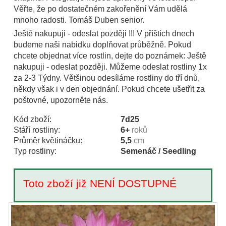
Věřte, že po dostatečném zakořenění Vám udělá
mnoho radosti. Tomáš Duben senior.
Ještě nakupuji - odeslat později !!! V příštích dnech
budeme naši nabidku doplňovat průběžně. Pokud
chcete objednat více rostlin, dejte do poznámek: Ještě
nakupuji - odeslat později. Můžeme odeslat rostliny 1x
za 2-3 Týdny. Většinou odesíláme rostliny do tří dnů,
někdy však i v den objednání. Pokud chcete ušetřit za
poštovné, upozorněte nás.
Kód zboží:
7d25
Stáří rostliny:
6+
roků
Průměr květináčku:
5,5
cm
Typ rostliny:
Semenáč / Seedling
Toto zboží již NENÍ DOSTUPNÉ