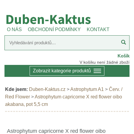
O NÁS
OBCHODNÍ PODMÍNKY
KONTAKT
Košík
V košíku není žádné zboží
Zobrazit kategorie produktů
Kde jsem:
Duben-Kaktus.cz
>
Astrophytum A1
>
Červ. /
Red Flower
>
Astrophytum capricorne X red flower oibo
akabana, pot 5,5 cm
Astrophytum capricorne X red flower oibo