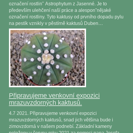
označení rostlin" Astrophytum z Jasenné. Je to
především ulehčení naší práce a alesponˇnějaké
označení rostliny. Tyto kaktusy od prvního dopadu pylu
na pestík vznikly v pěstírně kaktusů Duben…
Připravujeme venkovní expozici
mrazuvzdorných kaktusů.
4.7 2021. Připravujeme venkovní expozici
mrazuvzdorných kaktusů, snad jich většina bude i
zimovzdorná v našem podnebí. Základní kameny
položeny v červnu roku 2021 za pomoci pana Josefa