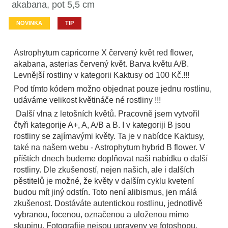
akabana, pot 5,5 cm
NOVINKA
TIP
Astrophytum capricorne X červený květ red flower,
akabana, asterias červený květ. Barva květu A/B.
Levnější rostliny v kategorii Kaktusy od 100 Kč.!!!
Pod tímto kódem možno objednat pouze jednu rostlinu,
udáváme velikost květináče né rostliny !!!
Další vlna z letošních květů. Pracovně jsem vytvořil
čtyři kategorije A+, A, A/B a B. I v kategoriji B jsou
rostliny se zajímavými květy. Ta je v nabídce Kaktusy,
také na našem webu - Astrophytum hybrid B flower. V
příštích dnech budeme doplňovat naši nabídku o další
rostliny. Dle zkušeností, nejen našich, ale i dalších
pěstitelů je možné, že květy v dalším cyklu kvetení
budou mít jiný odstín. Toto není alibismus, jen málá
zkušenost. Dostáváte autentickou rostlinu, jednotlivě
vybranou, focenou, označenou a uloženou mimo
skupinu. Fotografije nejsou upraveny ve fotoshopu.