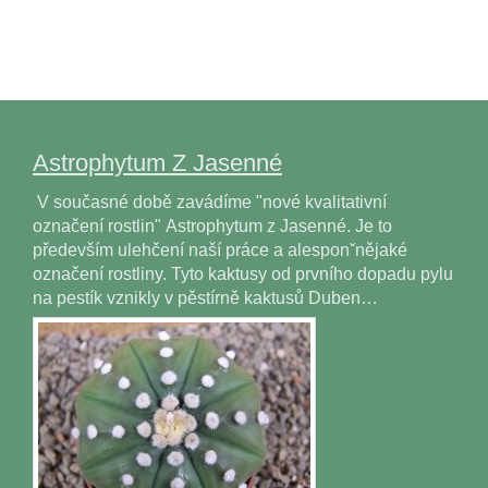
Astrophytum Z Jasenné
V současné době zavádíme "nové kvalitativní
označení rostlin" Astrophytum z Jasenné. Je to
především ulehčení naší práce a alesponˇnějaké
označení rostliny. Tyto kaktusy od prvního dopadu pylu
na pestík vznikly v pěstírně kaktusů Duben…