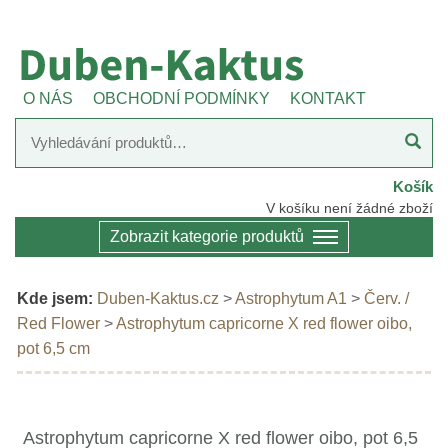
O NÁS
OBCHODNÍ PODMÍNKY
KONTAKT
Košík
V košíku není žádné zboží
Zobrazit kategorie produktů
Kde jsem:
Duben-Kaktus.cz
>
Astrophytum A1
>
Červ. /
Red Flower
>
Astrophytum capricorne X red flower oibo,
pot 6,5 cm
Astrophytum capricorne X red flower oibo, pot 6,5