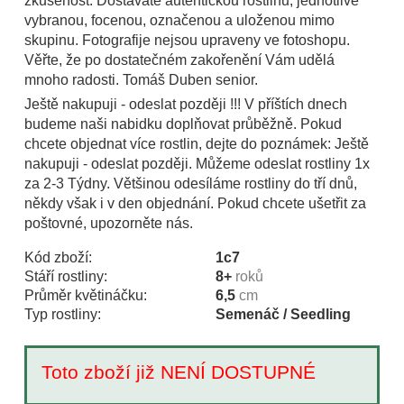
zkušenost. Dostáváte autentickou rostlinu, jednotlivě
vybranou, focenou, označenou a uloženou mimo
skupinu. Fotografije nejsou upraveny ve fotoshopu.
Věřte, že po dostatečném zakořenění Vám udělá
mnoho radosti. Tomáš Duben senior.
Ještě nakupuji - odeslat později !!! V příštích dnech
budeme naši nabidku doplňovat průběžně. Pokud
chcete objednat více rostlin, dejte do poznámek: Ještě
nakupuji - odeslat později. Můžeme odeslat rostliny 1x
za 2-3 Týdny. Většinou odesíláme rostliny do tří dnů,
někdy však i v den objednání. Pokud chcete ušetřit za
poštovné, upozorněte nás.
Kód zboží:
1c7
Stáří rostliny:
8+
roků
Průměr květináčku:
6,5
cm
Typ rostliny:
Semenáč / Seedling
Toto zboží již NENÍ DOSTUPNÉ