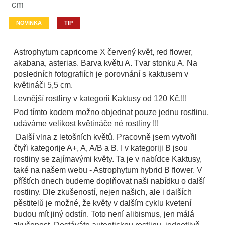
cm
NOVINKA
TIP
Astrophytum capricorne X červený květ, red flower,
akabana, asterias. Barva květu A. Tvar stonku A. Na
posledních fotografiích je porovnání s kaktusem v
květináči 5,5 cm.
Levnější rostliny v kategorii Kaktusy od 120 Kč.!!!
Pod tímto kodem možno objednat pouze jednu rostlinu,
udáváme velikost květináče né rostliny !!!
Další vlna z letošních květů. Pracovně jsem vytvořil
čtyři kategorije A+, A, A/B a B. I v kategoriji B jsou
rostliny se zajímavými květy. Ta je v nabídce Kaktusy,
také na našem webu - Astrophytum hybrid B flower. V
příštích dnech budeme doplňovat naši nabídku o další
rostliny. Dle zkušeností, nejen našich, ale i dalších
pěstitelů je možné, že květy v dalším cyklu kvetení
budou mít jiný odstín. Toto není alibismus, jen málá