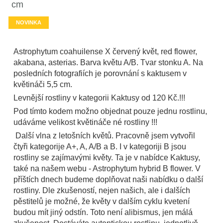
cm
NOVINKA
Astrophytum coahuilense X červený květ, red flower,
akabana, asterias. Barva květu A/B. Tvar stonku A. Na
posledních fotografiích je porovnání s kaktusem v
květináči 5,5 cm.
Levnější rostliny v kategorii Kaktusy od 120 Kč.!!!
Pod tímto kodem možno objednat pouze jednu rostlinu,
udáváme velikost květináče né rostliny !!!
Další vlna z letošních květů. Pracovně jsem vytvořil
čtyři kategorije A+, A, A/B a B. I v kategoriji B jsou
rostliny se zajímavými květy. Ta je v nabídce Kaktusy,
také na našem webu - Astrophytum hybrid B flower. V
příštích dnech budeme doplňovat naši nabídku o další
rostliny. Dle zkušeností, nejen našich, ale i dalších
pěstitelů je možné, že květy v dalším cyklu kvetení
budou mít jiný odstín. Toto není alibismus, jen málá