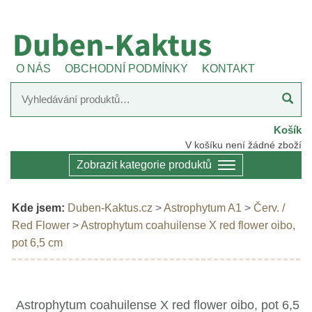
O NÁS
OBCHODNÍ PODMÍNKY
KONTAKT
Košík
V košíku není žádné zboží
Zobrazit kategorie produktů
Kde jsem:
Duben-Kaktus.cz
>
Astrophytum A1
>
Červ. /
Red Flower
>
Astrophytum coahuilense X red flower oibo,
pot 6,5 cm
Astrophytum coahuilense X red flower oibo, pot 6,5