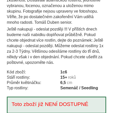
zkušenost. Dostáváte autentickou rostlinu, jednotlivě
vybranou, focenou, označenou a uloženou mimo
skupinu. Fotografije nejsou upraveny ve fotoshopu.
Věřte, že po dostatečném zakořenění Vám udělá
mnoho radosti. Tomáš Duben senior.
Ještě nakupuji - odeslat později !!! V příštích dnech
budeme naši nabidku doplňovat průběžně. Pokud
chcete objednat více rostlin, dejte do poznámek: Ještě
nakupuji - odeslat později. Můžeme odeslat rostliny 1x
za 2-3 Týdny. Většinou odesíláme rostliny do tří dnů,
někdy však i v den objednání. Pokud chcete ušetřit za
poštovné, upozorněte nás.
Kód zboží:
1c6
Stáří rostliny:
15+
roků
Průměr květináčku:
6,5
cm
Typ rostliny:
Semenáč / Seedling
Toto zboží již NENÍ DOSTUPNÉ