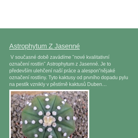
Astrophytum Z Jasenné
V současné době zavádíme "nové kvalitativní
označení rostlin" Astrophytum z Jasenné. Je to
především ulehčení naší práce a alesponˇnějaké
označení rostliny. Tyto kaktusy od prvního dopadu pylu
na pestík vznikly v pěstírně kaktusů Duben…