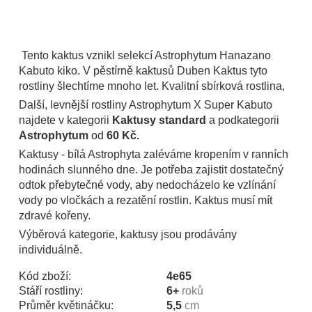
Tento kaktus vznikl selekcí Astrophytum Hanazano
Kabuto kiko. V pěstírně kaktusů Duben Kaktus tyto
rostliny šlechtíme mnoho let. Kvalitní sbírková rostlina,
Další, levnější rostliny Astrophytum X Super Kabuto
najdete v kategorii
Kaktusy standard
a podkategorii
Astrophytum
od
60 Kč.
Kaktusy - bílá Astrophyta zaléváme kropením v ranních
hodinách slunného dne. Je potřeba zajistit dostatečný
odtok přebytečné vody, aby nedocházelo ke vzlínání
vody po vločkách a rezatění rostlin. Kaktus musí mít
zdravé kořeny.
Výběrová kategorie, kaktusy jsou prodávány
individuálně.
Kód zboží:
4e65
Stáří rostliny:
6+
roků
Průměr květináčku:
5,5
cm