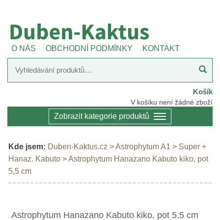
O NÁS
OBCHODNÍ PODMÍNKY
KONTAKT
Košík
V košíku není žádné zboží
Zobrazit kategorie produktů
Kde jsem:
Duben-Kaktus.cz
>
Astrophytum A1
>
Super +
Hanaz. Kabuto
>
Astrophytum Hanazano Kabuto kiko, pot
5,5 cm
Astrophytum Hanazano Kabuto kiko, pot 5,5 cm