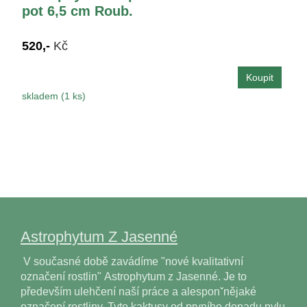
pot 6,5 cm Roub.
520,-
Kč
skladem (1 ks)
Astrophytum Z Jasenné
V současné době zavádíme "nové kvalitativní
označení rostlin" Astrophytum z Jasenné. Je to
především ulehčení naší práce a alesponˇnějaké
označení rostliny. Tyto kaktusy od prvního dopadu pylu