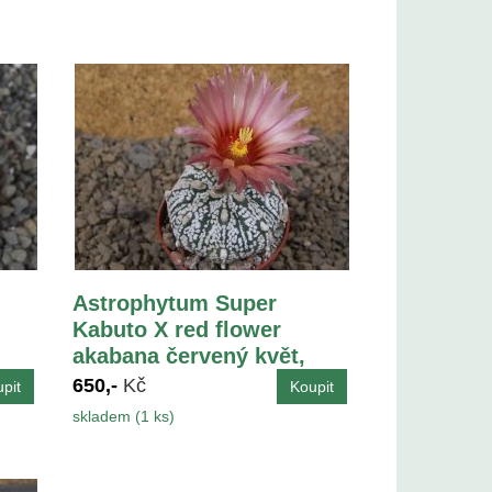
Astrophytum Super
Kabuto X red flower
akabana červený květ,
květináč 5,5 cm
650,-
Kč
skladem (1 ks)