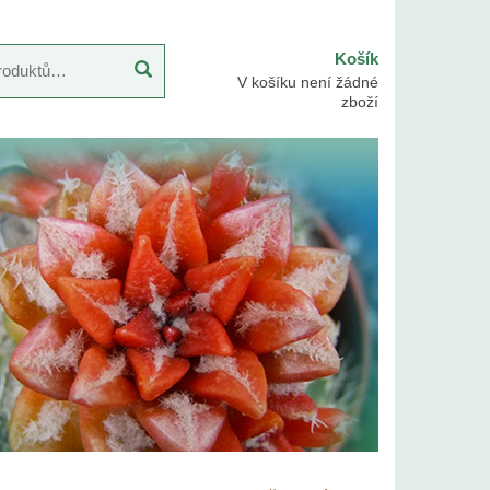
Košík
V košíku není žádné
zboží