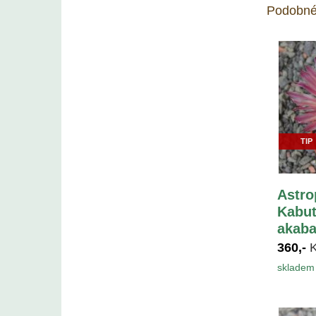
Podobné
TIP
Astr
Kabut
akaba
360,-
skladem 