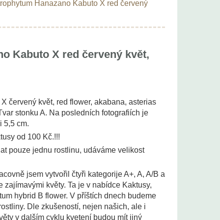
trophytum Hanazano Kabuto X red červený
o Kabuto X red červený květ,
červený květ, red flower, akabana, asterias
Tvar stonku A. Na posledních fotografiích je
i 5,5 cm.
tusy od 100 Kč.!!!
t pouze jednu rostlinu, udáváme velikost
acovně jsem vytvořil čtyři kategorije A+, A, A/B a
 se zajímavými květy. Ta je v nabídce Kaktusy,
um hybrid B flower. V příštích dnech budeme
ostliny. Dle zkušeností, nejen našich, ale i
věty v dalším cyklu kvetení budou mít jiný