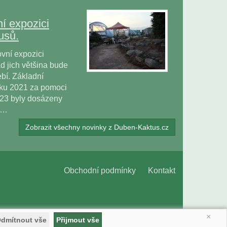
í expozici
usů.
vní expozici
 jich většina bude
bí. Základní
oku 2021 za pomoci
023 byly dosázeny
ů…
Zobrazit všechny novinky z Duben-Kaktus.cz
Obchodní podmínky
Kontakt
×