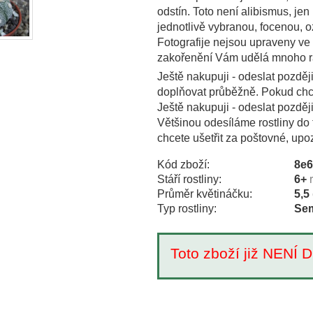
odstín. Toto není alibismus, je
jednotlivě vybranou, focenou,
Fotografije nejsou upraveny ve
zakořenění Vám udělá mnoho r
Ještě nakupuji - odeslat pozděj
doplňovat průběžně. Pokud chce
Ještě nakupuji - odeslat pozděj
Většinou odesíláme rostliny do 
chcete ušetřit za poštovné, upo
Kód zboží:
8e
Stáří rostliny:
6+
Průměr květináčku:
5,5
Typ rostliny:
Sem
Toto zboží již NEN