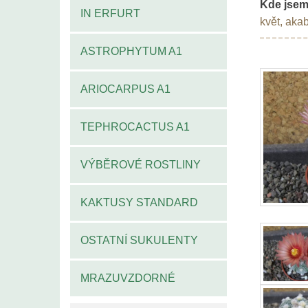
Kde jsem
IN ERFURT
květ, aka
ASTROPHYTUM A1
ARIOCARPUS A1
TEPHROCACTUS A1
VÝBĚROVÉ ROSTLINY
KAKTUSY STANDARD
OSTATNÍ SUKULENTY
MRAZUVZDORNÉ