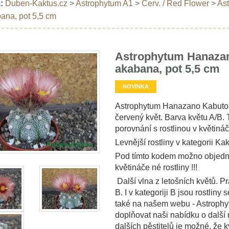
:
Duben-Kaktus.cz
>
Astrophytum A1
>
Červ. / Red Flower
>
As
bana, pot 5,5 cm
Astrophytum Hanazan
akabana, pot 5,5 cm
NOVINKA
Astrophytum Hanazano Kabuto X 
červený květ. Barva květu A/B. 
porovnání s rostlinou v květináč
Levnější rostliny v kategorii Kak
Pod tímto kodem možno objedna
květináče né rostliny !!!
Další vlna z letošních květů. Pr
B. I v kategoriji B jsou rostliny
také na našem webu - Astrophyt
doplňovat naši nabídku o další r
dalších pěstitelů je možné, že k