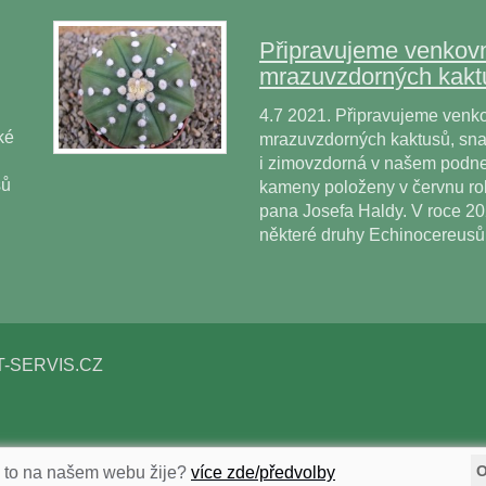
Připravujeme venkovn
mrazuvzdorných kakt
4.7 2021. Připravujeme venko
ké
mrazuvzdorných kaktusů, snad
i zimovzdorná v našem podne
sů
kameny položeny v červnu r
pana Josefa Haldy. V roce 2
některé druhy Echinocereus
T-SERVIS.CZ
k to na našem webu žije?
více zde/předvolby