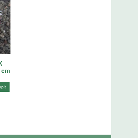
X
5 cm