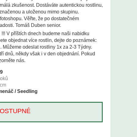
n málá zkušenost. Dostáváte autentickou rostlinu,
 označenou a uloženou mimo skupinu.
 fotoshopu. Věřte, že po dostatečném
adosti. Tomáš Duben senior.
i !!! V příštích dnech budeme naši nabidku
te objednat více rostlin, dejte do poznámek:
i. Můžeme odeslat rostliny 1x za 2-3 Týdny.
tří dnů, někdy však i v den objednání. Pokud
zorněte nás.
69
roků
cm
enáč / Seedling
Í DOSTUPNÉ