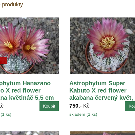
 produkty
ophytum Hanazano
Astrophytum Super
o X red flower
Kabuto X red flower
na květináč 5,5 cm
akabana červený květ,
květináč 5,5 cm
Kč
750,-
Kč
(1 ks)
skladem (1 ks)