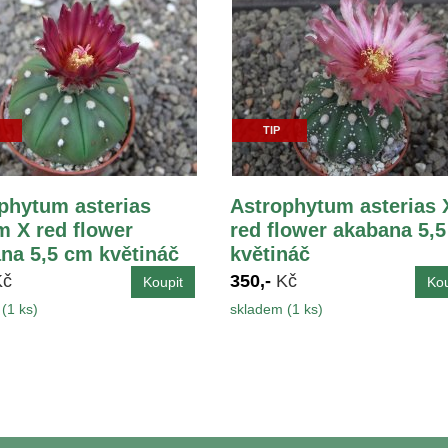
TIP
phytum asterias
Astrophytum asterias 
 X red flower
red flower akabana 5,
na 5,5 cm květináč
květináč
Kč
350,-
Kč
(1 ks)
skladem (1 ks)