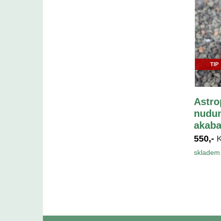
TIP
Astro
nudum
akaba
550,-
skladem 