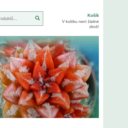
Košík
V košíku není žádné
zboží