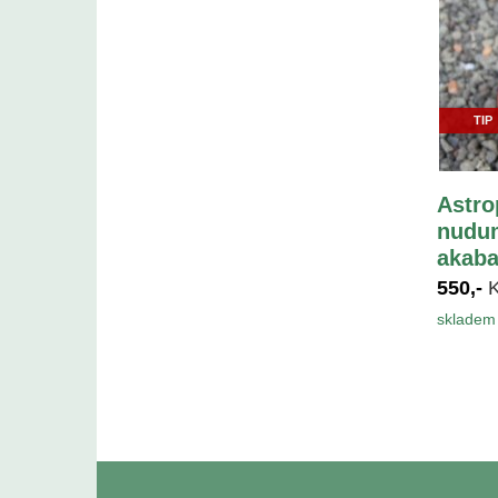
TIP
Astro
nudum
akaba
550,-
skladem 