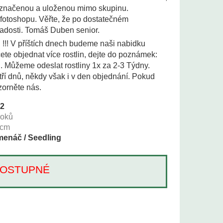
 označenou a uloženou mimo skupinu.
 fotoshopu. Věřte, že po dostatečném
adosti. Tomáš Duben senior.
i !!! V příštích dnech budeme naši nabidku
te objednat více rostlin, dejte do poznámek:
i. Můžeme odeslat rostliny 1x za 2-3 Týdny.
tří dnů, někdy však i v den objednání. Pokud
zorněte nás.
42
roků
cm
enáč / Seedling
Í DOSTUPNÉ