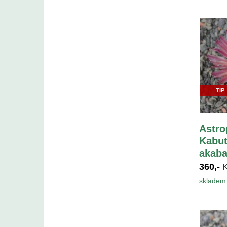
TIP
Astr
Kabut
akaba
360,-
skladem 