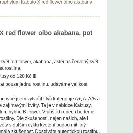
rophytum Kabuto X red flower oibo akabana,
 red flower oibo akabana, pot
vět red flower, akabana, asterias červený květ.
á rostlina.
tusy od 120 Kč.!!!
t pouze jednu rostlinu, udáváme velikost
acovně jsem vytvořil čtyři kategorije A+, A, A/B a
 se zajímavými květy. Ta je v nabídce Kaktusy,
um hybrid B flower. V příštích dnech budeme
ostliny. Dle zkušeností, nejen našich, ale i
věty v dalším cyklu kvetení budou mít jiný
n málá zkušenost. Dostáváte autentickou rostlinu,