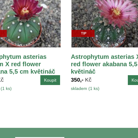
TIP
phytum asterias
Astrophytum asterias 
 X red flower
red flower akabana 5,
na 5,5 cm květináč
květináč
Kč
350,-
Kč
(1 ks)
skladem (1 ks)