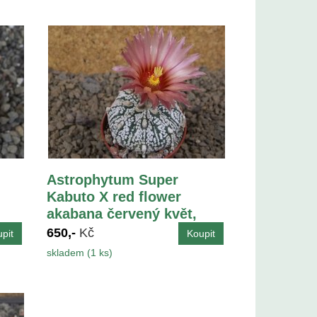
Astrophytum Super
Kabuto X red flower
akabana červený květ,
květináč 5,5 cm
650,-
Kč
skladem (1 ks)