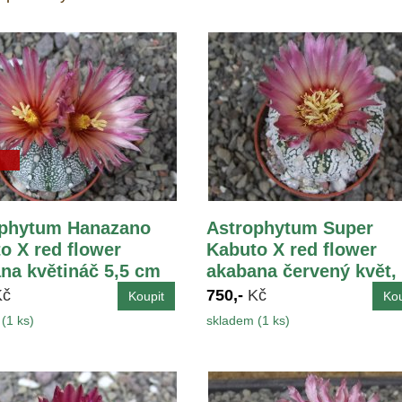
ophytum Hanazano
Astrophytum Super
o X red flower
Kabuto X red flower
na květináč 5,5 cm
akabana červený květ,
květináč 5,5 cm
Kč
750,-
Kč
(1 ks)
skladem (1 ks)