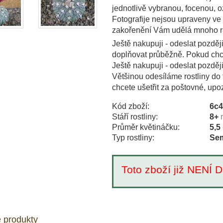
jednotlivě vybranou, focenou,
Fotografije nejsou upraveny ve
zakořenění Vám udělá mnoho r
Ještě nakupuji - odeslat pozděj
doplňovat průběžně. Pokud chce
Ještě nakupuji - odeslat pozděj
Většinou odesíláme rostliny do 
chcete ušetřit za poštovné, upo
Kód zboží:
6c
Stáří rostliny:
8+
Průměr květináčku:
5,5
Typ rostliny:
Sem
Toto zboží již NEN
 produkty