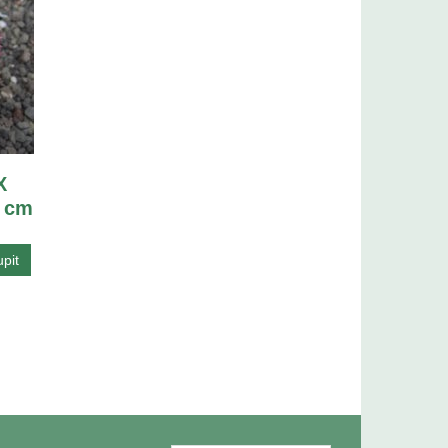
X
5 cm