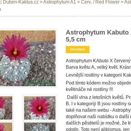
:
Duben-Kaktus.cz
>
Astrophytum A1
>
Červ. / Red Flower
>
Ast
m
Astrophytum Kabuto X
5,5 cm
NOVINKA
Astrophytum KAbuto X červený k
Barva květu A, velký květ. Krásn
Levnější rostliny v kategorii Kak
Pod tímto kódem možno objedna
květináče né rostliny !!!
Další vlna z letošních květů. Pr
B. I v kategoriji B jsou rostliny
také na našem webu - Astrophyt
doplňovat naši nabídku o další r
dalších pěstitelů je možné, že k
odstín. Toto není alibismus, je