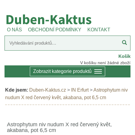
O NÁS
OBCHODNÍ PODMÍNKY
KONTAKT
Košík
V košíku není žádné zboží
Zobrazit kategorie produktů
Kde jsem:
Duben-Kaktus.cz
>
IN Erfurt
>
Astrophytum niv
nudum X red červený květ, akabana, pot 6,5 cm
Astrophytum niv nudum X red červený květ,
akabana, pot 6,5 cm