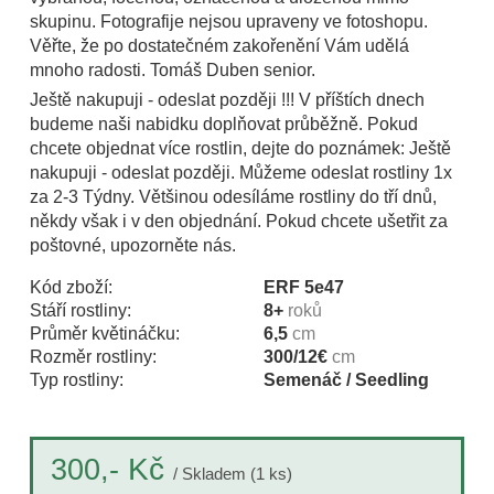
skupinu. Fotografije nejsou upraveny ve fotoshopu.
Věřte, že po dostatečném zakořenění Vám udělá
mnoho radosti. Tomáš Duben senior.
Ještě nakupuji - odeslat později !!! V příštích dnech
budeme naši nabidku doplňovat průběžně. Pokud
chcete objednat více rostlin, dejte do poznámek: Ještě
nakupuji - odeslat později. Můžeme odeslat rostliny 1x
za 2-3 Týdny. Většinou odesíláme rostliny do tří dnů,
někdy však i v den objednání. Pokud chcete ušetřit za
poštovné, upozorněte nás.
Kód zboží:
ERF 5e47
Stáří rostliny:
8+
roků
Průměr květináčku:
6,5
cm
Rozměr rostliny:
300/12€
cm
Typ rostliny:
Semenáč / Seedling
Kč
300,-
/ Skladem (1 ks)