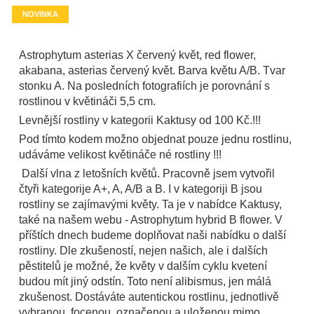
NOVINKA
Astrophytum asterias X červený květ, red flower,
akabana, asterias červený květ. Barva květu A/B. Tvar
stonku A. Na posledních fotografiích je porovnání s
rostlinou v květináči 5,5 cm.
Levnější rostliny v kategorii Kaktusy od 100 Kč.!!!
Pod tímto kodem možno objednat pouze jednu rostlinu,
udáváme velikost květináče né rostliny !!!
Další vlna z letošních květů. Pracovně jsem vytvořil
čtyři kategorije A+, A, A/B a B. I v kategoriji B jsou
rostliny se zajímavými květy. Ta je v nabídce Kaktusy,
také na našem webu - Astrophytum hybrid B flower. V
příštích dnech budeme doplňovat naši nabídku o další
rostliny. Dle zkušeností, nejen našich, ale i dalších
pěstitelů je možné, že květy v dalším cyklu kvetení
budou mít jiný odstín. Toto není alibismus, jen málá
zkušenost. Dostáváte autentickou rostlinu, jednotlivě
vybranou, focenou, označenou a uloženou mimo