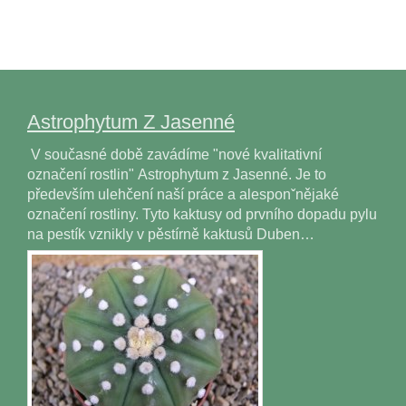
Astrophytum Z Jasenné
V současné době zavádíme "nové kvalitativní
označení rostlin" Astrophytum z Jasenné. Je to
především ulehčení naší práce a alesponˇnějaké
označení rostliny. Tyto kaktusy od prvního dopadu pylu
na pestík vznikly v pěstírně kaktusů Duben…