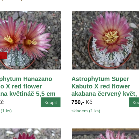
ophytum Hanazano
Astrophytum Super
o X red flower
Kabuto X red flower
na květináč 5,5 cm
akabana červený květ,
květináč 5,5 cm
Kč
750,-
Kč
(1 ks)
skladem (1 ks)