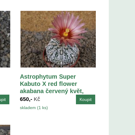
Astrophytum Super
Kabuto X red flower
akabana červený květ,
květináč 5,5 cm
650,-
Kč
skladem (1 ks)