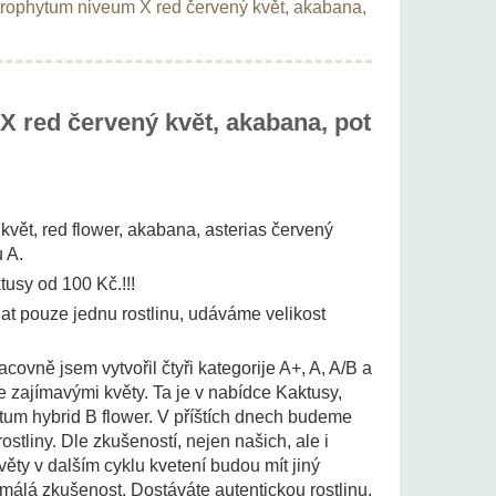
rophytum niveum X red červený květ, akabana,
 red červený květ, akabana, pot
vět, red flower, akabana, asterias červený
u A.
tusy od 100 Kč.!!!
t pouze jednu rostlinu, udáváme velikost
acovně jsem vytvořil čtyři kategorije A+, A, A/B a
 se zajímavými květy. Ta je v nabídce Kaktusy,
um hybrid B flower. V příštích dnech budeme
ostliny. Dle zkušeností, nejen našich, ale i
věty v dalším cyklu kvetení budou mít jiný
n málá zkušenost. Dostáváte autentickou rostlinu,