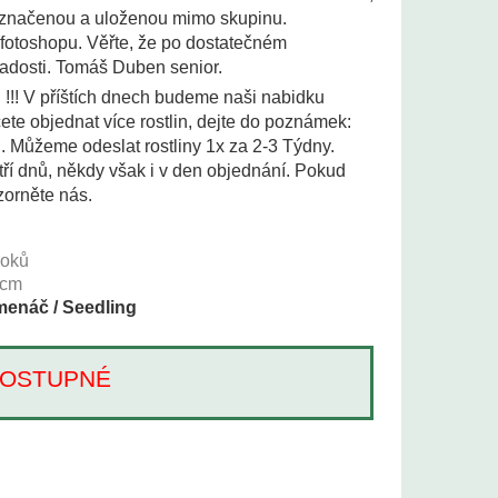
 označenou a uloženou mimo skupinu.
 fotoshopu. Věřte, že po dostatečném
adosti. Tomáš Duben senior.
i !!! V příštích dnech budeme naši nabidku
te objednat více rostlin, dejte do poznámek:
i. Můžeme odeslat rostliny 1x za 2-3 Týdny.
tří dnů, někdy však i v den objednání. Pokud
zorněte nás.
2
roků
cm
enáč / Seedling
Í DOSTUPNÉ