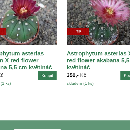
TIP
phytum asterias
Astrophytum asterias 
 X red flower
red flower akabana 5,
na 5,5 cm květináč
květináč
Kč
350,-
Kč
(1 ks)
skladem (1 ks)