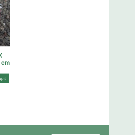
X
5 cm