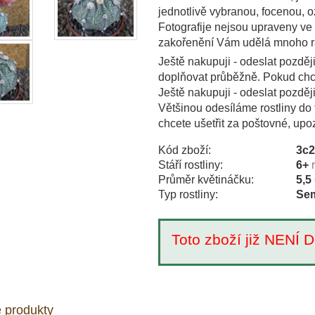
jednotlivě vybranou, focenou,
Fotografije nejsou upraveny ve
zakořenění Vám udělá mnoho r
Ještě nakupuji - odeslat pozděj
doplňovat průběžně. Pokud chce
Ještě nakupuji - odeslat pozděj
Většinou odesíláme rostliny do 
chcete ušetřit za poštovné, upo
Kód zboží:
3c
Stáří rostliny:
6+
Průměr květináčku:
5,5
Typ rostliny:
Sem
Toto zboží již NEN
 produkty