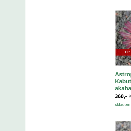
TIP
Astr
Kabut
akaba
360,-
skladem 