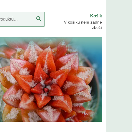
Košík
V košíku není žádné
zboží