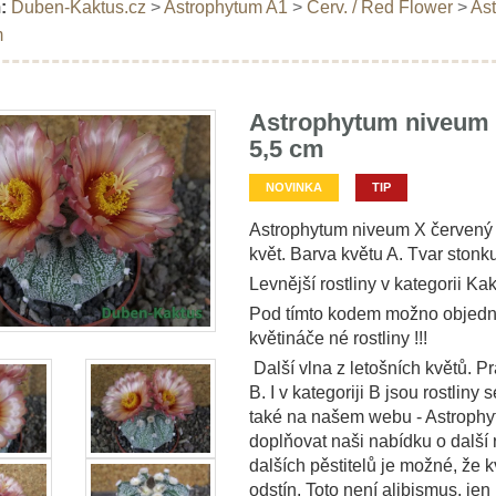
:
Duben-Kaktus.cz
>
Astrophytum A1
>
Červ. / Red Flower
>
Ast
m
Astrophytum niveum X
5,5 cm
NOVINKA
TIP
Astrophytum niveum X červený k
květ. Barva květu A. Tvar stonk
Levnější rostliny v kategorii Kak
Pod tímto kodem možno objedna
květináče né rostliny !!!
Další vlna z letošních květů. Pr
B. I v kategoriji B jsou rostliny
také na našem webu - Astrophyt
doplňovat naši nabídku o další r
dalších pěstitelů je možné, že k
odstín. Toto není alibismus, je