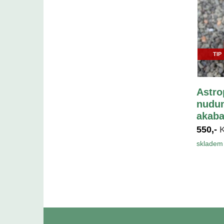
TIP
Astro
nudum
akaba
550,-
skladem 