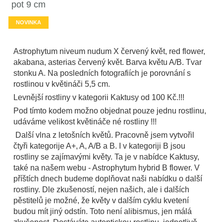
pot 9 cm
NOVINKA
Astrophytum niveum nudum X červený květ, red flower,
akabana, asterias červený květ. Barva květu A/B. Tvar
stonku A. Na posledních fotografiích je porovnání s
rostlinou v květináči 5,5 cm.
Levnější rostliny v kategorii Kaktusy od 100 Kč.!!!
Pod tímto kodem možno objednat pouze jednu rostlinu,
udáváme velikost květináče né rostliny !!!
Další vlna z letošních květů. Pracovně jsem vytvořil
čtyři kategorije A+, A, A/B a B. I v kategoriji B jsou
rostliny se zajímavými květy. Ta je v nabídce Kaktusy,
také na našem webu - Astrophytum hybrid B flower. V
příštích dnech budeme doplňovat naši nabídku o další
rostliny. Dle zkušeností, nejen našich, ale i dalších
pěstitelů je možné, že květy v dalším cyklu kvetení
budou mít jiný odstín. Toto není alibismus, jen málá