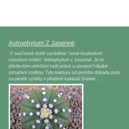
Astrophytum Z Jasenné
V současné době zavádíme "nové kvalitativní
označení rostlin" Astrophytum z Jasenné. Je to
především ulehčení naší práce a alesponˇnějaké
označení rostliny. Tyto kaktusy od prvního dopadu pylu
na pestík vznikly v pěstírně kaktusů Duben…