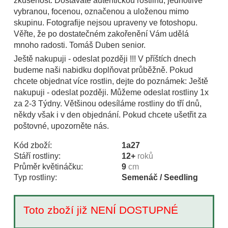
zkušenost. Dostáváte autentickou rostlinu, jednotlivě
vybranou, focenou, označenou a uloženou mimo
skupinu. Fotografije nejsou upraveny ve fotoshopu.
Věřte, že po dostatečném zakořenění Vám udělá
mnoho radosti. Tomáš Duben senior.
Ještě nakupuji - odeslat později !!! V příštích dnech
budeme naši nabidku doplňovat průběžně. Pokud
chcete objednat více rostlin, dejte do poznámek: Ještě
nakupuji - odeslat později. Můžeme odeslat rostliny 1x
za 2-3 Týdny. Většinou odesíláme rostliny do tří dnů,
někdy však i v den objednání. Pokud chcete ušetřit za
poštovné, upozorněte nás.
Kód zboží:
1a27
Stáří rostliny:
12+
roků
Průměr květináčku:
9
cm
Typ rostliny:
Semenáč / Seedling
Toto zboží již NENÍ DOSTUPNÉ