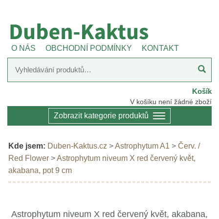
O NÁS
OBCHODNÍ PODMÍNKY
KONTAKT
Košík
V košíku není žádné zboží
Zobrazit kategorie produktů
Kde jsem:
Duben-Kaktus.cz
>
Astrophytum A1
>
Červ. /
Red Flower
>
Astrophytum niveum X red červený květ,
akabana, pot 9 cm
Astrophytum niveum X red červený květ, akabana,