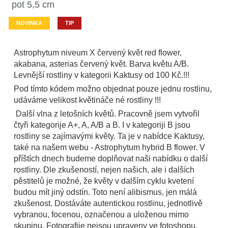
pot 5,5 cm
NOVINKA
TIP
Astrophytum niveum X červený květ red flower,
akabana, asterias červený květ. Barva květu A/B.
Levnější rostliny v kategorii Kaktusy od 100 Kč.!!!
Pod tímto kódem možno objednat pouze jednu rostlinu,
udáváme velikost květináče né rostliny !!!
Další vlna z letošních květů. Pracovně jsem vytvořil
čtyři kategorije A+, A, A/B a B. I v kategoriji B jsou
rostliny se zajímavými květy. Ta je v nabídce Kaktusy,
také na našem webu - Astrophytum hybrid B flower. V
příštích dnech budeme doplňovat naši nabídku o další
rostliny. Dle zkušeností, nejen našich, ale i dalších
pěstitelů je možné, že květy v dalším cyklu kvetení
budou mít jiný odstín. Toto není alibismus, jen málá
zkušenost. Dostáváte autentickou rostlinu, jednotlivě
vybranou, focenou, označenou a uloženou mimo
skupinu. Fotografije nejsou upraveny ve fotoshopu.