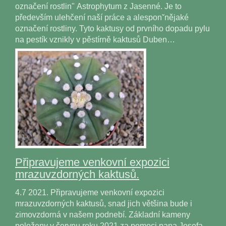
označení rostlin" Astrophytum z Jasenné. Je to
především ulehčení naší práce a alesponˇnějaké
označení rostliny. Tyto kaktusy od prvního dopadu pylu
na pestík vznikly v pěstírně kaktusů Duben…
Připravujeme venkovní expozici
mrazuvzdorných kaktusů.
4.7 2021. Připravujeme venkovní expozici
mrazuvzdorných kaktusů, snad jich většina bude i
zimovzdorná v našem podnebí. Základní kameny
položeny v červnu roku 2021 za pomoci pana Josefa