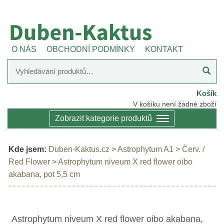
O NÁS
OBCHODNÍ PODMÍNKY
KONTAKT
Košík
V košíku není žádné zboží
Zobrazit kategorie produktů
Kde jsem:
Duben-Kaktus.cz
>
Astrophytum A1
>
Červ. /
Red Flower
>
Astrophytum niveum X red flower oibo
akabana, pot 5,5 cm
Astrophytum niveum X red flower oibo akabana,