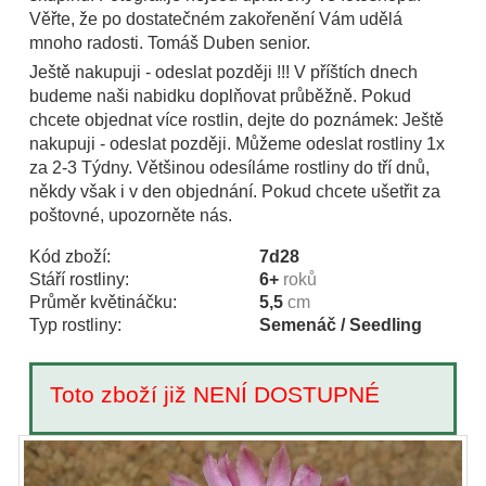
Věřte, že po dostatečném zakořenění Vám udělá
mnoho radosti. Tomáš Duben senior.
Ještě nakupuji - odeslat později !!! V příštích dnech
budeme naši nabidku doplňovat průběžně. Pokud
chcete objednat více rostlin, dejte do poznámek: Ještě
nakupuji - odeslat později. Můžeme odeslat rostliny 1x
za 2-3 Týdny. Většinou odesíláme rostliny do tří dnů,
někdy však i v den objednání. Pokud chcete ušetřit za
poštovné, upozorněte nás.
Kód zboží:
7d28
Stáří rostliny:
6+
roků
Průměr květináčku:
5,5
cm
Typ rostliny:
Semenáč / Seedling
Toto zboží již NENÍ DOSTUPNÉ