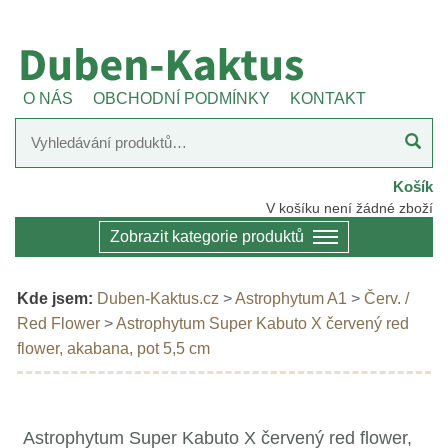
O NÁS
OBCHODNÍ PODMÍNKY
KONTAKT
Košík
V košíku není žádné zboží
Zobrazit kategorie produktů
Kde jsem:
Duben-Kaktus.cz
>
Astrophytum A1
>
Červ. /
Red Flower
>
Astrophytum Super Kabuto X červený red
flower, akabana, pot 5,5 cm
Astrophytum Super Kabuto X červený red flower,