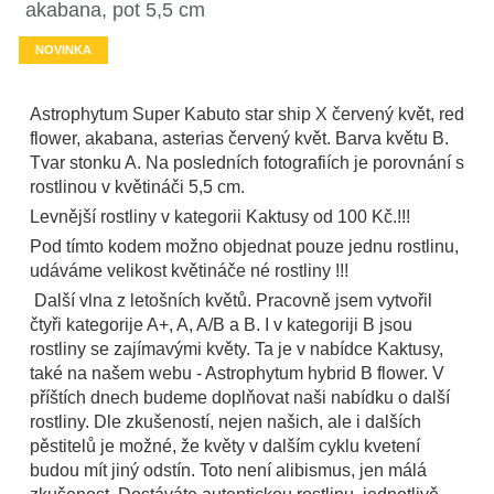
akabana, pot 5,5 cm
NOVINKA
Astrophytum Super Kabuto star ship X červený květ, red
flower, akabana, asterias červený květ. Barva květu B.
Tvar stonku A. Na posledních fotografiích je porovnání s
rostlinou v květináči 5,5 cm.
Levnější rostliny v kategorii Kaktusy od 100 Kč.!!!
Pod tímto kodem možno objednat pouze jednu rostlinu,
udáváme velikost květináče né rostliny !!!
Další vlna z letošních květů. Pracovně jsem vytvořil
čtyři kategorije A+, A, A/B a B. I v kategoriji B jsou
rostliny se zajímavými květy. Ta je v nabídce Kaktusy,
také na našem webu - Astrophytum hybrid B flower. V
příštích dnech budeme doplňovat naši nabídku o další
rostliny. Dle zkušeností, nejen našich, ale i dalších
pěstitelů je možné, že květy v dalším cyklu kvetení
budou mít jiný odstín. Toto není alibismus, jen málá