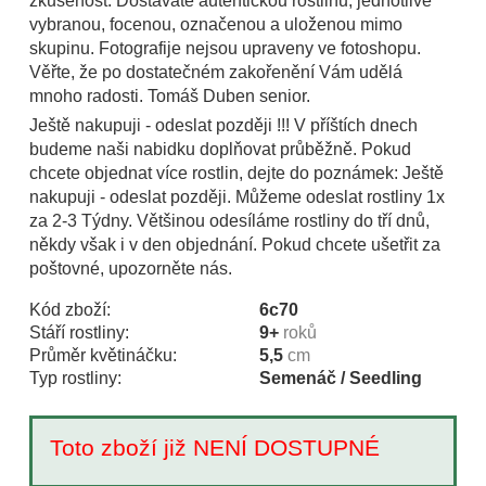
zkušenost. Dostáváte autentickou rostlinu, jednotlivě
vybranou, focenou, označenou a uloženou mimo
skupinu. Fotografije nejsou upraveny ve fotoshopu.
Věřte, že po dostatečném zakořenění Vám udělá
mnoho radosti. Tomáš Duben senior.
Ještě nakupuji - odeslat později !!! V příštích dnech
budeme naši nabidku doplňovat průběžně. Pokud
chcete objednat více rostlin, dejte do poznámek: Ještě
nakupuji - odeslat později. Můžeme odeslat rostliny 1x
za 2-3 Týdny. Většinou odesíláme rostliny do tří dnů,
někdy však i v den objednání. Pokud chcete ušetřit za
poštovné, upozorněte nás.
Kód zboží:
6c70
Stáří rostliny:
9+
roků
Průměr květináčku:
5,5
cm
Typ rostliny:
Semenáč / Seedling
Toto zboží již NENÍ DOSTUPNÉ