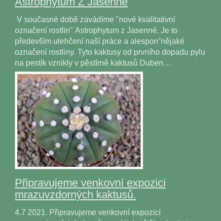
Astrophytum Z Jasenné
V současné době zavádíme "nové kvalitativní
označení rostlin" Astrophytum z Jasenné. Je to
především ulehčení naší práce a alesponˇnějaké
označení rostliny. Tyto kaktusy od prvního dopadu pylu
na pestík vznikly v pěstírně kaktusů Duben…
Připravujeme venkovní expozici
mrazuvzdorných kaktusů.
4.7 2021. Připravujeme venkovní expozici