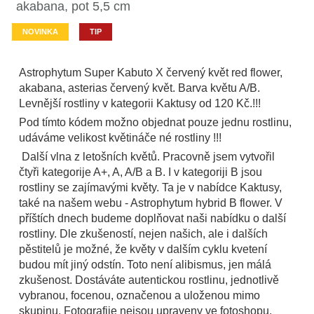
akabana, pot 5,5 cm
NOVINKA
TIP
Astrophytum Super Kabuto X červený květ red flower,
akabana, asterias červený květ. Barva květu A/B.
Levnější rostliny v kategorii Kaktusy od 120 Kč.!!!
Pod tímto kódem možno objednat pouze jednu rostlinu,
udáváme velikost květináče né rostliny !!!
Další vlna z letošních květů. Pracovně jsem vytvořil
čtyři kategorije A+, A, A/B a B. I v kategoriji B jsou
rostliny se zajímavými květy. Ta je v nabídce Kaktusy,
také na našem webu - Astrophytum hybrid B flower. V
příštích dnech budeme doplňovat naši nabídku o další
rostliny. Dle zkušeností, nejen našich, ale i dalších
pěstitelů je možné, že květy v dalším cyklu kvetení
budou mít jiný odstín. Toto není alibismus, jen málá
zkušenost. Dostáváte autentickou rostlinu, jednotlivě
vybranou, focenou, označenou a uloženou mimo
skupinu. Fotografije nejsou upraveny ve fotoshopu.