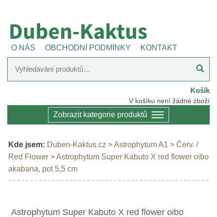
O NÁS
OBCHODNÍ PODMÍNKY
KONTAKT
Košík
V košíku není žádné zboží
Zobrazit kategorie produktů
Kde jsem:
Duben-Kaktus.cz
>
Astrophytum A1
>
Červ. /
Red Flower
>
Astrophytum Super Kabuto X red flower oibo
akabana, pot 5,5 cm
Astrophytum Super Kabuto X red flower oibo