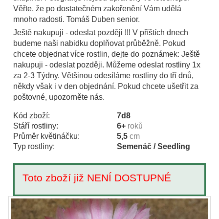
Věřte, že po dostatečném zakořenění Vám udělá
mnoho radosti. Tomáš Duben senior.
Ještě nakupuji - odeslat později !!! V příštích dnech
budeme naši nabidku doplňovat průběžně. Pokud
chcete objednat více rostlin, dejte do poznámek: Ještě
nakupuji - odeslat později. Můžeme odeslat rostliny 1x
za 2-3 Týdny. Většinou odesíláme rostliny do tří dnů,
někdy však i v den objednání. Pokud chcete ušetřit za
poštovné, upozorněte nás.
Kód zboží:
7d8
Stáří rostliny:
6+
roků
Průměr květináčku:
5,5
cm
Typ rostliny:
Semenáč / Seedling
Toto zboží již NENÍ DOSTUPNÉ