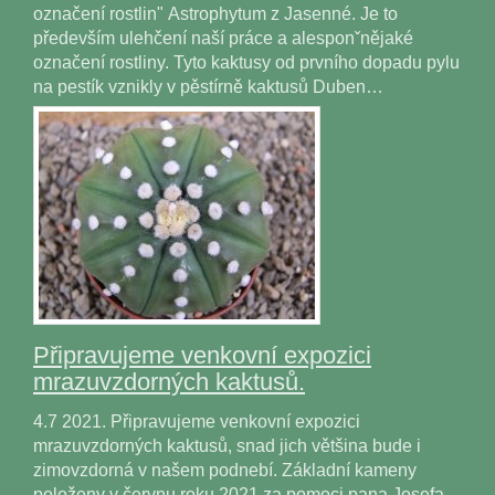
označení rostlin" Astrophytum z Jasenné. Je to
především ulehčení naší práce a alesponˇnějaké
označení rostliny. Tyto kaktusy od prvního dopadu pylu
na pestík vznikly v pěstírně kaktusů Duben…
Připravujeme venkovní expozici
mrazuvzdorných kaktusů.
4.7 2021. Připravujeme venkovní expozici
mrazuvzdorných kaktusů, snad jich většina bude i
zimovzdorná v našem podnebí. Základní kameny
položeny v červnu roku 2021 za pomoci pana Josefa