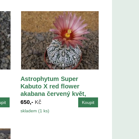
Astrophytum Super
Kabuto X red flower
akabana červený květ,
květináč 5,5 cm
650,-
Kč
skladem (1 ks)