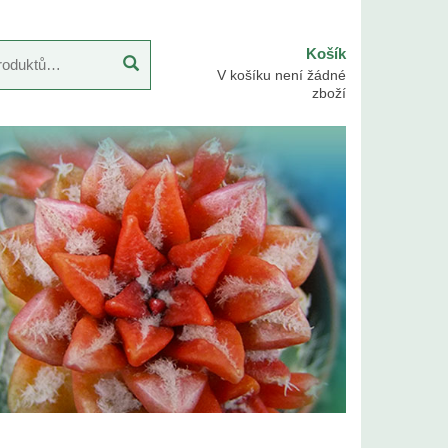
Košík
V košíku není žádné
zboží