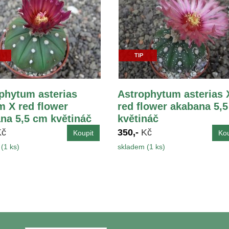
TIP
phytum asterias
Astrophytum asterias 
 X red flower
red flower akabana 5,
na 5,5 cm květináč
květináč
Kč
350,-
Kč
(1 ks)
skladem (1 ks)