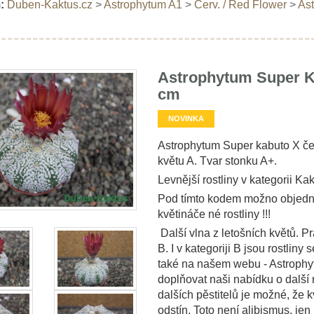
:
Duben-Kaktus.cz
>
Astrophytum A1
>
Červ. / Red Flower
>
Ast
Astrophytum Super Ka
cm
NOVINKA
Astrophytum Super kabuto X čer
květu A. Tvar stonku A+.
Levnější rostliny v kategorii Kak
Pod tímto kodem možno objedna
květináče né rostliny !!!
Další vlna z letošních květů. Pr
B. I v kategoriji B jsou rostliny
také na našem webu - Astrophyt
doplňovat naši nabídku o další r
dalších pěstitelů je možné, že k
odstín. Toto není alibismus, je