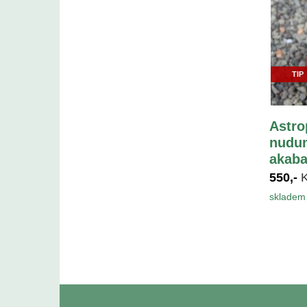
TIP
Astro
nudum
akaba
550,-
skladem 