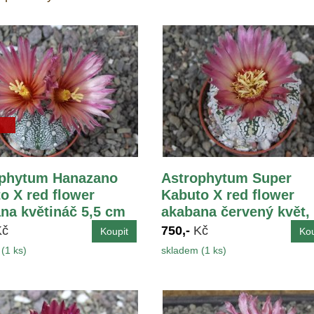
ophytum Hanazano
Astrophytum Super
o X red flower
Kabuto X red flower
na květináč 5,5 cm
akabana červený květ,
květináč 5,5 cm
Kč
750,-
Kč
(1 ks)
skladem (1 ks)