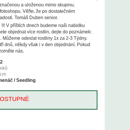
 označenou a uloženou mimo skupinu.
 fotoshopu. Věřte, že po dostatečném
adosti. Tomáš Duben senior.
i !!! V příštích dnech budeme naši nabidku
te objednat více rostlin, dejte do poznámek:
i. Můžeme odeslat rostliny 1x za 2-3 Týdny.
tří dnů, někdy však i v den objednání. Pokud
zorněte nás.
42
roků
cm
enáč / Seedling
Í DOSTUPNÉ