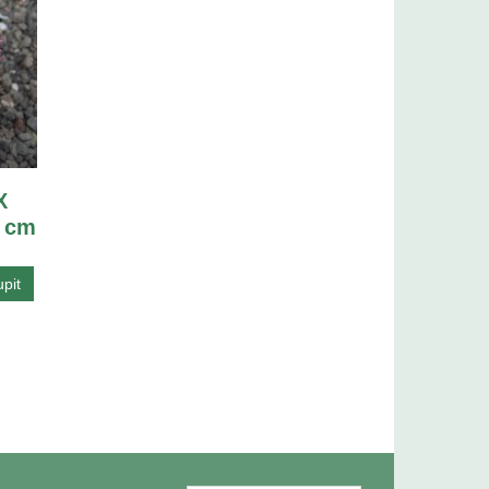
X
5 cm