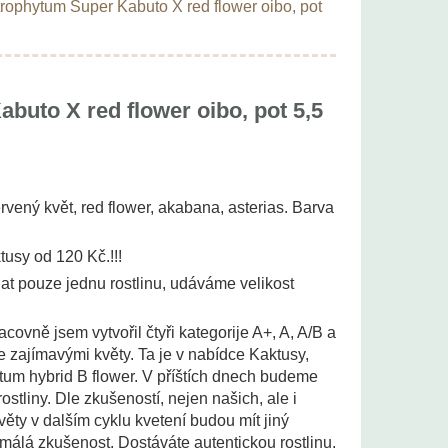
rophytum Super Kabuto X red flower oibo, pot
buto X red flower oibo, pot 5,5
vený květ, red flower, akabana, asterias. Barva
tusy od 120 Kč.!!!
t pouze jednu rostlinu, udáváme velikost
acovně jsem vytvořil čtyři kategorije A+, A, A/B a
 se zajímavými květy. Ta je v nabídce Kaktusy,
um hybrid B flower. V příštích dnech budeme
ostliny. Dle zkušeností, nejen našich, ale i
věty v dalším cyklu kvetení budou mít jiný
n málá zkušenost. Dostáváte autentickou rostlinu,