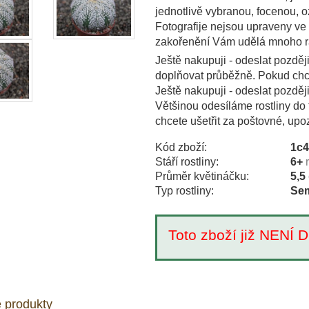
jednotlivě vybranou, focenou,
Fotografije nejsou upraveny ve
zakořenění Vám udělá mnoho r
Ještě nakupuji - odeslat pozděj
doplňovat průběžně. Pokud chce
Ještě nakupuji - odeslat pozděj
Většinou odesíláme rostliny do 
chcete ušetřit za poštovné, upo
Kód zboží:
1c
Stáří rostliny:
6+
Průměr květináčku:
5,5
Typ rostliny:
Sem
Toto zboží již NEN
 produkty