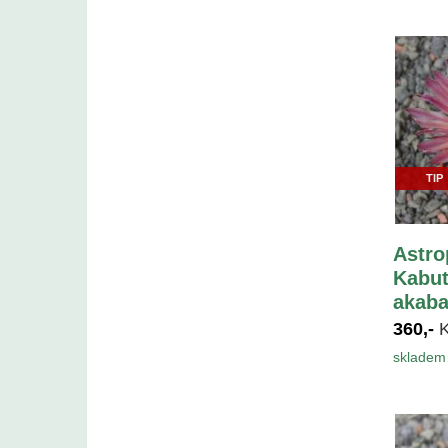
TIP
Astr
Kabut
akaba
360,-
skladem 