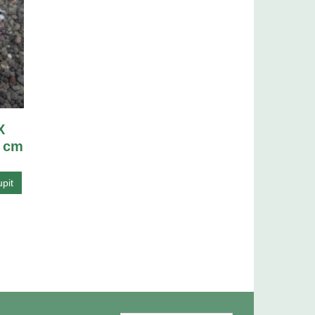
X
5 cm