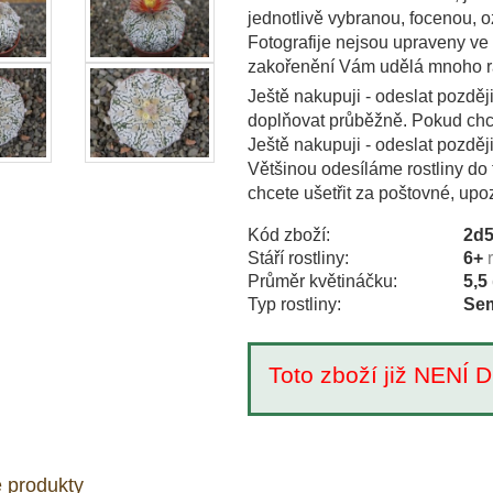
jednotlivě vybranou, focenou,
Fotografije nejsou upraveny ve
zakořenění Vám udělá mnoho r
Ještě nakupuji - odeslat pozděj
doplňovat průběžně. Pokud chce
Ještě nakupuji - odeslat pozděj
Většinou odesíláme rostliny do 
chcete ušetřit za poštovné, upo
Kód zboží:
2d
Stáří rostliny:
6+
Průměr květináčku:
5,5
Typ rostliny:
Sem
Toto zboží již NEN
 produkty