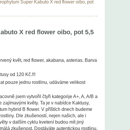
rophytum Super Kabuto X red flower oibo, pot
buto X red flower oibo, pot 5,5
vený květ, red flower, akabana, asterias. Barva
tusy od 120 Kč.!!!
t pouze jednu rostlinu, udáváme velikost
acovně jsem vytvořil čtyři kategorije A+, A, A/B a
 se zajímavými květy. Ta je v nabídce Kaktusy,
um hybrid B flower. V příštích dnech budeme
ostliny. Dle zkušeností, nejen našich, ale i
věty v dalším cyklu kvetení budou mít jiný
n málá zkušenost. Dostáváte autentickou rostlinu,