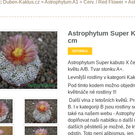
:
Duben-Kaktus.cz
>
Astrophytum A1
>
Červ. / Red Flower
>
Ast
Astrophytum Super Ka
cm
NOVINKA
Astrophytum Super kabuto X čer
květu A/B. Tvar stonku A+.
Levnější rostliny v kategorii Kak
Pod tímto kodem možno objedna
květináče né rostliny !!!
Další vlna z letošních květů. Pr
B. I v kategoriji B jsou rostliny
také na našem webu - Astrophyt
doplňovat naši nabídku o další r
dalších pěstitelů je možné, že k
odstín. Toto není alibismus, je