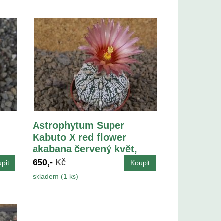
Astrophytum Super
Kabuto X red flower
akabana červený květ,
květináč 5,5 cm
650,-
Kč
skladem (1 ks)