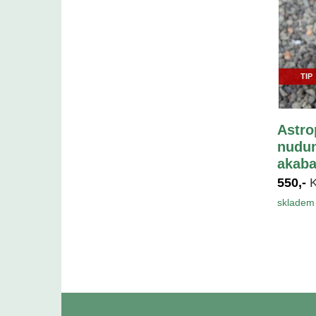
TIP
Astro
nudum
akaba
550,-
skladem 