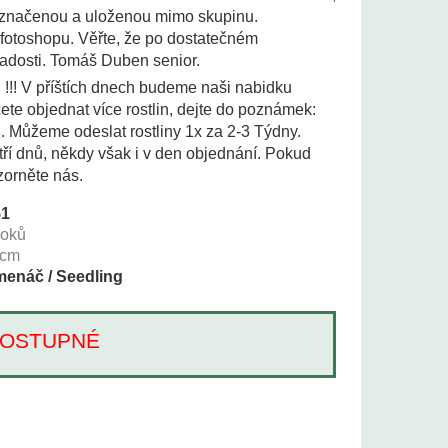
 označenou a uloženou mimo skupinu.
 fotoshopu. Věřte, že po dostatečném
adosti. Tomáš Duben senior.
i !!! V příštích dnech budeme naši nabidku
te objednat více rostlin, dejte do poznámek:
i. Můžeme odeslat rostliny 1x za 2-3 Týdny.
tří dnů, někdy však i v den objednání. Pokud
zorněte nás.
51
roků
cm
enáč / Seedling
Í DOSTUPNÉ