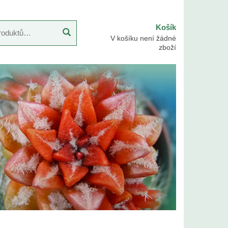
Košík
V košíku není žádné
zboží