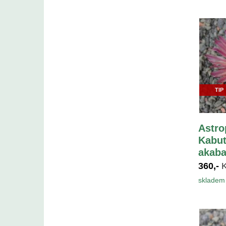
TIP
Astr
Kabut
akaba
360,-
skladem 