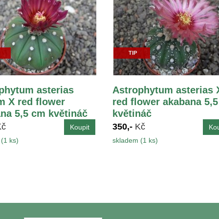
TIP
phytum asterias
Astrophytum asterias 
 X red flower
red flower akabana 5,
na 5,5 cm květináč
květináč
Kč
350,-
Kč
(1 ks)
skladem (1 ks)