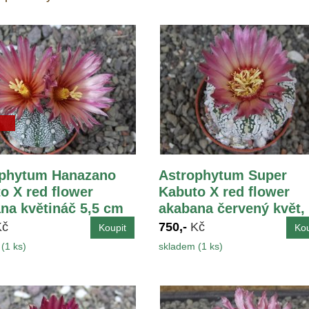
ophytum Hanazano
Astrophytum Super
o X red flower
Kabuto X red flower
na květináč 5,5 cm
akabana červený květ,
květináč 5,5 cm
Kč
750,-
Kč
(1 ks)
skladem (1 ks)