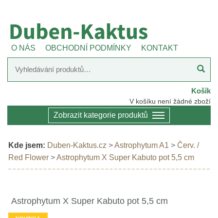
O NÁS
OBCHODNÍ PODMÍNKY
KONTAKT
Košík
V košíku není žádné zboží
Zobrazit kategorie produktů
Kde jsem:
Duben-Kaktus.cz
>
Astrophytum A1
>
Červ. /
Red Flower
>
Astrophytum X Super Kabuto pot 5,5 cm
Astrophytum X Super Kabuto pot 5,5 cm