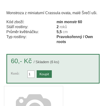
Monstroza z miniaturní Crassula ovata, malé Šrečí uši.
Kód zboží:
min monstr 60
Stáří rostliny:
2
roků
Průměr květináčku:
5,5
cm
Typ rostliny:
Pravokořenný / Own
roots
Kč
60,-
/ Skladem (6 ks)
Kusů: