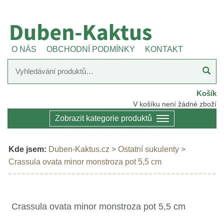
O NÁS
OBCHODNÍ PODMÍNKY
KONTAKT
Košík
V košíku není žádné zboží
Zobrazit kategorie produktů
Kde jsem:
Duben-Kaktus.cz
>
Ostatní sukulenty
>
Crassula ovata minor monstroza pot 5,5 cm
Crassula ovata minor monstroza pot 5,5 cm