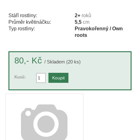
Stáří rostliny:
2+
roků
Průměr květináčku:
5,5
cm
Typ rostliny:
Pravokořenný / Own
roots
Kč
80,-
/ Skladem (20 ks)
Kusů: