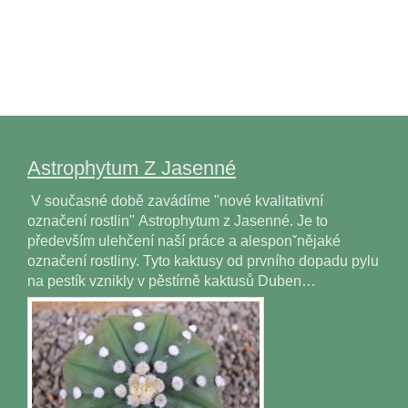
Astrophytum Z Jasenné
V současné době zavádíme "nové kvalitativní
označení rostlin" Astrophytum z Jasenné. Je to
především ulehčení naší práce a alesponˇnějaké
označení rostliny. Tyto kaktusy od prvního dopadu pylu
na pestík vznikly v pěstírně kaktusů Duben…