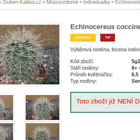
:
Duben-Kaktus.cz
>
Mrazuvzdorné
>
Individualky
>
Echinocere
Echinocereus coccine
NOVINKA
TIP
Výběrová rostlina, focena indiv
Kód zboží:
5g
Stáří rostliny:
8+
Průměr květináčku:
6,5
Typ rostliny:
Sem
Toto zboží již NEN