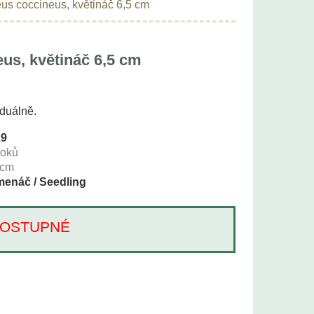
us coccineus, květináč 6,5 cm
us, květináč 6,5 cm
iduálně.
29
roků
cm
enáč / Seedling
Í DOSTUPNÉ