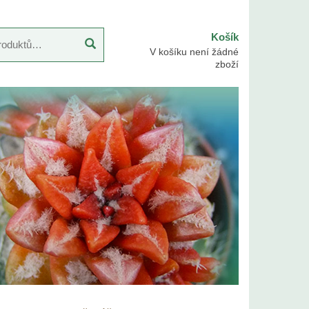
Košík
V košíku není žádné
zboží