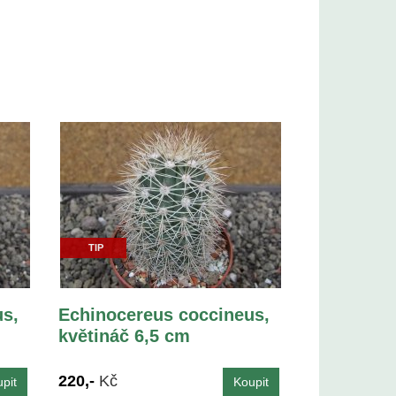
TIP
s,
Echinocereus coccineus,
květináč 6,5 cm
220,-
Kč