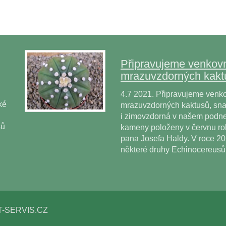
Připravujeme venkovn
mrazuvzdorných kakt
4.7 2021. Připravujeme venko
ké
mrazuvzdorných kaktusů, snad
i zimovzdorná v našem podne
sů
kameny položeny v červnu r
pana Josefa Haldy. V roce 2
některé druhy Echinocereus
T-SERVIS.CZ