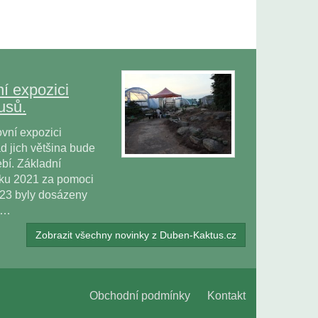
í expozici
usů.
vní expozici
 jich většina bude
bí. Základní
oku 2021 za pomoci
023 byly dosázeny
ů…
Zobrazit všechny novinky z Duben-Kaktus.cz
Obchodní podmínky
Kontakt