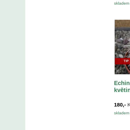
skladem 
TIP
Echin
květi
180,-
skladem 