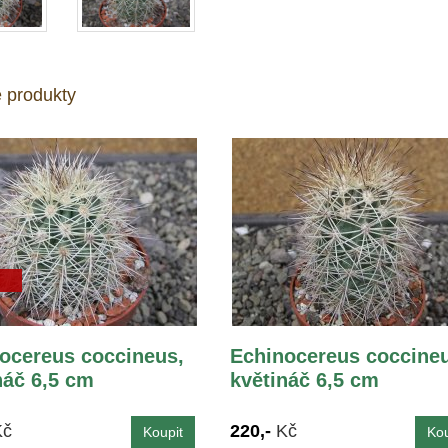
 produkty
ocereus coccineus,
Echinocereus coccineu
náč 6,5 cm
květináč 6,5 cm
Kč
220,-
Kč