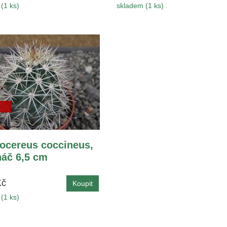
(1 ks)
skladem (1 ks)
ocereus coccineus,
náč 6,5 cm
Kč
(1 ks)