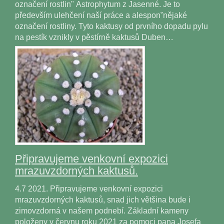
označení rostlin" Astrophytum z Jasenné. Je to
především ulehčení naší práce a alesponˇnějaké
označení rostliny. Tyto kaktusy od prvního dopadu pylu
na pestík vznikly v pěstírně kaktusů Duben…
Připravujeme venkovní expozici
mrazuvzdorných kaktusů.
4.7 2021. Připravujeme venkovní expozici
mrazuvzdorných kaktusů, snad jich většina bude i
zimovzdorná v našem podnebí. Základní kameny
položeny v červnu roku 2021 za pomoci pana Josefa