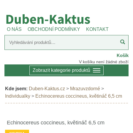
O NÁS
OBCHODNÍ PODMÍNKY
KONTAKT
Košík
V košíku není žádné zboží
Zobrazit kategorie produktů
Kde jsem:
Duben-Kaktus.cz
>
Mrazuvzdorné
>
Individualky
>
Echinocereus coccineus, květináč 6,5 cm
Echinocereus coccineus, květináč 6,5 cm