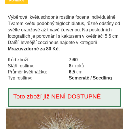
NOVINKA
Výběrová, květuschopná rostlina focena individuálně.
Tvarem květu podobný triglochidiatus, různé odstíny od
světle oranžové až tmavě červenou. Na posledních
fotografiích je porovnání s kaktusem v květináči 5,5 cm.
Další, levnější coccineus najdete v kategorii
Mrazuvzdorné za 80 Kč.
Kód zboží:
7i60
Stáří rostliny:
8+
roků
Průměr květináčku:
6,5
cm
Typ rostliny:
Semenáč / Seedling
Toto zboží již NENÍ DOSTUPNÉ