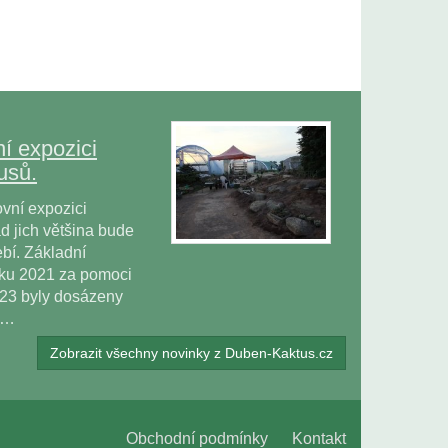
í expozici
usů.
vní expozici
 jich většina bude
bí. Základní
oku 2021 za pomoci
023 byly dosázeny
ů…
Zobrazit všechny novinky z Duben-Kaktus.cz
Obchodní podmínky
Kontakt