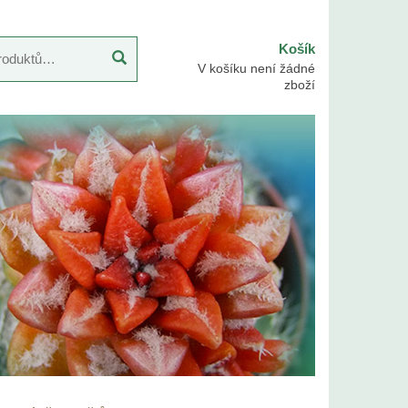
Košík
V košíku není žádné
zboží