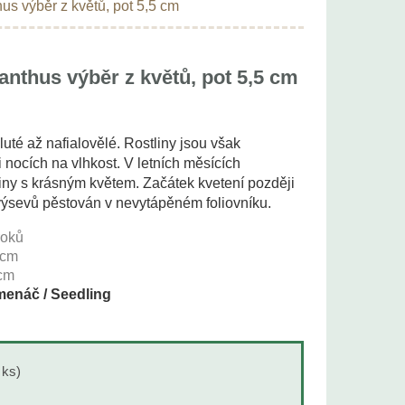
s výběr z květů, pot 5,5 cm
nthus výběr z květů, pot 5,5 cm
luté až nafialovělé. Rostliny jsou však
i nocích na vlhkost. V letních měsících
liny s krásným květem. Začátek kvetení později
výsevů pěstován v nevytápěném foliovníku.
roků
cm
cm
enáč / Seedling
 ks)