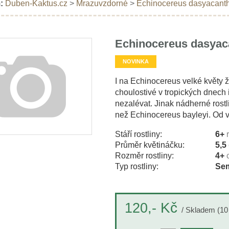
:
Duben-Kaktus.cz
>
Mrazuvzdorné
>
Echinocereus dasyacanthu
Echinocereus dasyaca
NOVINKA
I na Echinocereus velké květy ž
choulostivé v tropických dnech 
nezalévat. Jinak nádherné rost
než Echinocereus bayleyi. Od 
Stáří rostliny:
6+
Průměr květináčku:
5,5
Rozměr rostliny:
4+
Typ rostliny:
Sem
Kč
120,-
/ Skladem (10