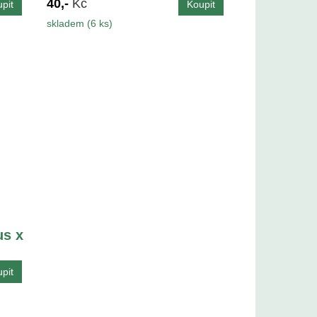
40,-
Kč
skladem (6 ks)
us x