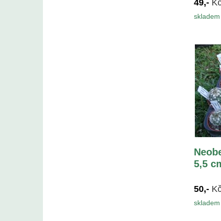
49,-
K
skladem 
Neobe
5,5 c
50,-
K
skladem 