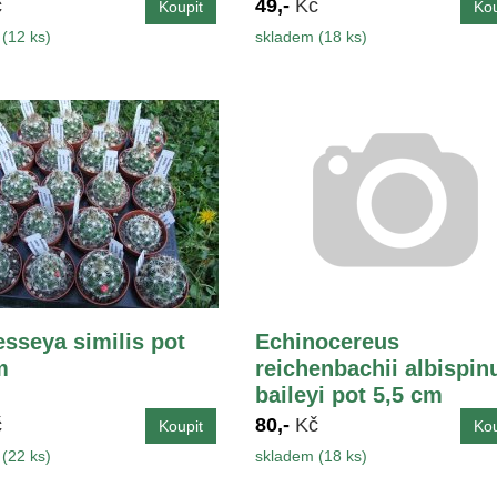
č
49,-
Kč
(12 ks)
skladem (18 ks)
sseya similis pot
Echinocereus
m
reichenbachii albispin
baileyi pot 5,5 cm
č
80,-
Kč
(22 ks)
skladem (18 ks)