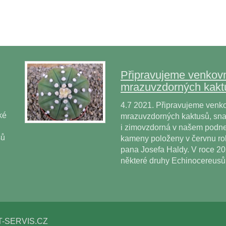
Připravujeme venkovn
mrazuvzdorných kakt
4.7 2021. Připravujeme venko
ké
mrazuvzdorných kaktusů, snad
i zimovzdorná v našem podne
sů
kameny položeny v červnu r
pana Josefa Haldy. V roce 2
některé druhy Echinocereus
T-SERVIS.CZ