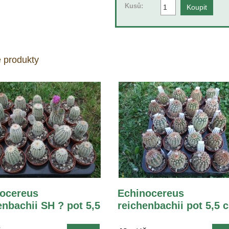
Kusů:
 produkty
ocereus
Echinocereus
enbachii SH ? pot 5,5
reichenbachii pot 5,5 