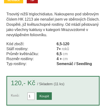
NOVINKA
TIP
Trsovitý nižší triglochidiatus. Nakoupeno pod sběrovým
číslem HK 1213 ale nenašel jsem ve sběrových číslech.
Dospělé, již květuschopné rostliny. Od mládí pěstovaný
jako všechny kaktusy v kategorii Mrazuvzdorné v
nevytápěném foliovníku.
Kód zboží:
6,5-120
Stáří rostliny:
7+
roků
Průměr květináčku:
6,5
cm
Rozměr rostliny:
4 +
cm
Typ rostliny:
Semenáč / Seedling
Kč
120,-
/ Skladem (11 ks)
Kusů: