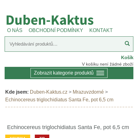
O NÁS
OBCHODNÍ PODMÍNKY
KONTAKT
Košík
V košíku není žádné zboží
Zobrazit kategorie produktů
Kde jsem:
Duben-Kaktus.cz
>
Mrazuvzdorné
>
Echinocereus triglochidiatus Santa Fe, pot 6,5 cm
Echinocereus triglochidiatus Santa Fe, pot 6,5 cm