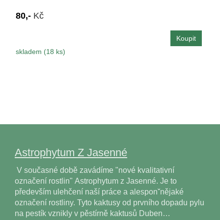
80,-
Kč
skladem (18 ks)
Astrophytum Z Jasenné
V současné době zavádíme "nové kvalitativní
označení rostlin" Astrophytum z Jasenné. Je to
především ulehčení naší práce a alesponˇnějaké
označení rostliny. Tyto kaktusy od prvního dopadu pylu
na pestík vznikly v pěstírně kaktusů Duben…