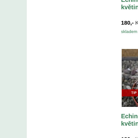
květi
180,-
skladem 
TIP
Echin
květi