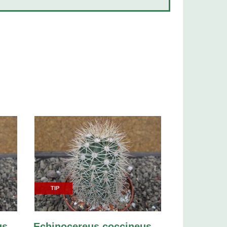
TIP
s,
Echinocereus coccineus,