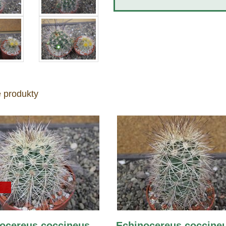
 produkty
ocereus coccineus,
Echinocereus coccineu