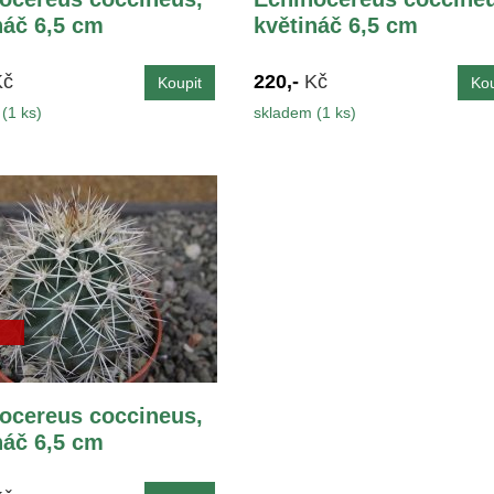
náč 6,5 cm
květináč 6,5 cm
Kč
220,-
Kč
(1 ks)
skladem (1 ks)
ocereus coccineus,
náč 6,5 cm