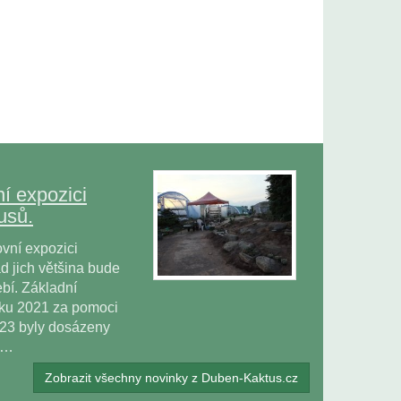
í expozici
usů.
vní expozici
 jich většina bude
bí. Základní
oku 2021 za pomoci
023 byly dosázeny
ů…
Zobrazit všechny novinky z Duben-Kaktus.cz