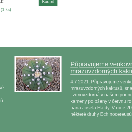
Kč
(1 ks)
Připravujeme venkovn
mrazuvzdorných kakt
4.7 2021. Připravujeme venko
ké
mrazuvzdorných kaktusů, snad
i zimovzdorná v našem podne
sů
kameny položeny v červnu r
pana Josefa Haldy. V roce 2
některé druhy Echinocereus