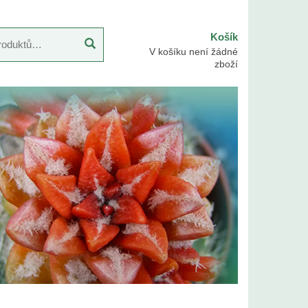
Košík
V košíku není žádné
zboží