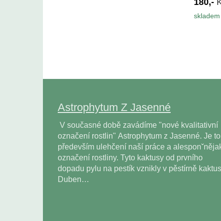
180,-
skladem 
Astrophytum Z Jasenné
V současné době zavádíme "nové kvalitativní
označení rostlin" Astrophytum z Jasenné. Je to
především ulehčení naší práce a alesponˇněja
označení rostliny. Tyto kaktusy od prvního
dopadu pylu na pestík vznikly v pěstírně kaktu
Duben…