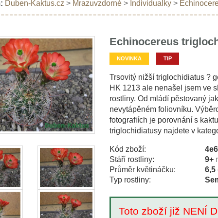
:
Duben-Kaktus.cz
>
Mrazuvzdorné
>
Individualky
>
Echinocereu
Echinocereus trigloch
NOVINKA
TIP
Trsovitý nižší triglochidiatus
HK 1213 ale nenašel jsem ve sb
rostliny. Od mládí pěstovaný j
nevytápěném foliovníku. Výběro
fotografiích je porovnání s kakt
triglochidiatusy najdete v kate
Kód zboží:
4e
Stáří rostliny:
9+
Průměr květináčku:
6,5
Typ rostliny:
Sem
Toto zboží již NEN