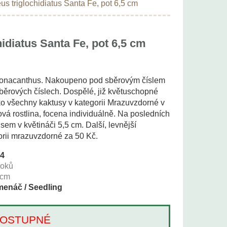
s triglochidiatus Santa Fe, pot 6,5 cm
idiatus Santa Fe, pot 6,5 cm
 ? gonacanthus. Nakoupeno pod sběrovým číslem
ěrových číslech. Dospělé, již květuschopné
ako všechny kaktusy v kategorii Mrazuvzdorné v
vá rostlina, focena individuálně. Na posledních
usem v květináči 5,5 cm. Další, levnější
gorii mrazuvzdorné za 50 Kč.
64
roků
cm
enáč / Seedling
Í DOSTUPNÉ