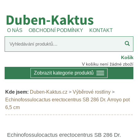
O NÁS
OBCHODNÍ PODMÍNKY
KONTAKT
Košík
V košíku není žádné zboží
Zobrazit kategorie produktů
Kde jsem:
Duben-Kaktus.cz
>
Výběrové rostliny
>
Echinofossulocactus erectocentrus SB 286 Dr. Arroyo pot
6,5 cm
Echinofossulocactus erectocentrus SB 286 Dr.