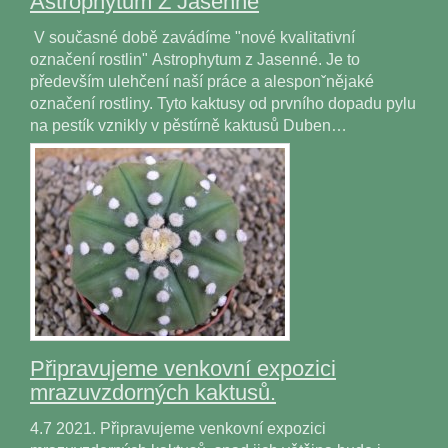
Astrophytum Z Jasenné
V současné době zavádíme "nové kvalitativní
označení rostlin" Astrophytum z Jasenné. Je to
především ulehčení naší práce a alesponˇnějaké
označení rostliny. Tyto kaktusy od prvního dopadu pylu
na pestík vznikly v pěstírně kaktusů Duben…
Připravujeme venkovní expozici
mrazuvzdorných kaktusů.
4.7 2021. Připravujeme venkovní expozici