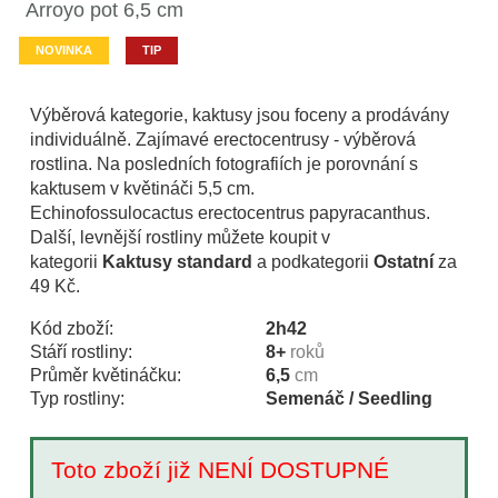
Arroyo pot 6,5 cm
NOVINKA
TIP
Výběrová kategorie, kaktusy jsou foceny a prodávány
individuálně. Zajímavé erectocentrusy - výběrová
rostlina. Na posledních fotografiích je porovnání s
kaktusem v květináči 5,5 cm.
Echinofossulocactus erectocentrus papyracanthus.
Další, levnější rostliny můžete koupit v
kategorii
Kaktusy standard
a podkategorii
Ostatní
za
49 Kč.
Kód zboží:
2h42
Stáří rostliny:
8+
roků
Průměr květináčku:
6,5
cm
Typ rostliny:
Semenáč / Seedling
Toto zboží již NENÍ DOSTUPNÉ