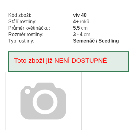
Kód zboží:
viv 40
Stáří rostliny:
4+
roků
Průměr květináčku:
5,5
cm
Rozměr rostliny:
3 - 4
cm
Typ rostliny:
Semenáč / Seedling
Toto zboží již NENÍ DOSTUPNÉ