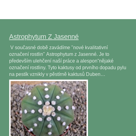
Astrophytum Z Jasenné
V současné době zavádíme "nové kvalitativní
označení rostlin" Astrophytum z Jasenné. Je to
především ulehčení naší práce a alesponˇnějaké
označení rostliny. Tyto kaktusy od prvního dopadu pylu
na pestík vznikly v pěstírně kaktusů Duben…