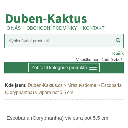
O NÁS
OBCHODNÍ PODMÍNKY
KONTAKT
Košík
V košíku není žádné zboží
Zobrazit kategorie produktů
Kde jsem:
Duben-Kaktus.cz
>
Mrazuvzdorné
>
Escobaria
(Coryphantha) vivipara pot 5,5 cm
Escobaria (Coryphantha) vivipara pot 5,5 cm