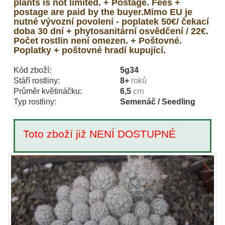
plants is not limited. + Postage. Fees +
postage are paid by the buyer.Mimo EU je
nutné vývozní povolení - poplatek 50€/ čekací
doba 30 dní + phytosanitární osvědčení / 22€.
Počet rostlin není omezen. + Poštovné.
Poplatky + poštovné hradí kupující.
Kód zboží:
5g34
Stáří rostliny:
8+
roků
Průměr květináčku:
6,5
cm
Typ rostliny:
Semenáč / Seedling
Toto zboží již NENÍ DOSTUPNÉ