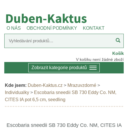
O NÁS
OBCHODNÍ PODMÍNKY
KONTAKT
Košík
V košíku není žádné zboží
Zobrazit kategorie produktů
Kde jsem:
Duben-Kaktus.cz
>
Mrazuvzdorné
>
Individualky
>
Escobaria sneedii SB 730 Eddy Co. NM,
CITES IA pot 6,5 cm, seedling
Escobaria sneedii SB 730 Eddy Co. NM, CITES IA