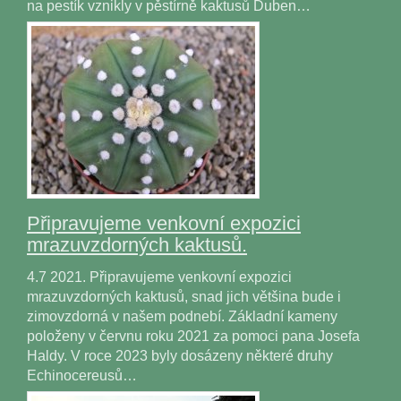
na pestík vznikly v pěstírně kaktusů Duben…
Připravujeme venkovní expozici
mrazuvzdorných kaktusů.
4.7 2021. Připravujeme venkovní expozici
mrazuvzdorných kaktusů, snad jich většina bude i
zimovzdorná v našem podnebí. Základní kameny
položeny v červnu roku 2021 za pomoci pana Josefa
Haldy. V roce 2023 byly dosázeny některé druhy
Echinocereusů…