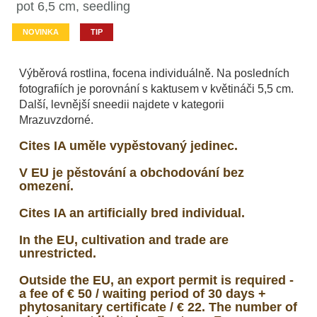
pot 6,5 cm, seedling
NOVINKA
TIP
Výběrová rostlina, focena individuálně. Na posledních
fotografiích je porovnání s kaktusem v květináči 5,5 cm.
Další, levnější sneedii najdete v kategorii
Mrazuvzdorné.
Cites IA uměle vypěstovaný jedinec.
V EU je pěstování a obchodování bez
omezení.
Cites IA an artificially bred individual.
In the EU, cultivation and trade are
unrestricted.
Outside the EU, an export permit is required -
a fee of € 50 / waiting period of 30 days +
phytosanitary certificate / € 22. The number of