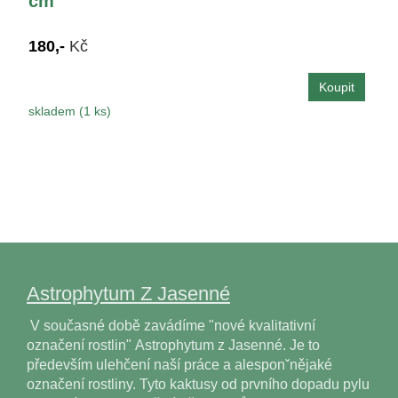
cm
180,-
Kč
skladem (1 ks)
Astrophytum Z Jasenné
V současné době zavádíme "nové kvalitativní
označení rostlin" Astrophytum z Jasenné. Je to
především ulehčení naší práce a alesponˇnějaké
označení rostliny. Tyto kaktusy od prvního dopadu pylu