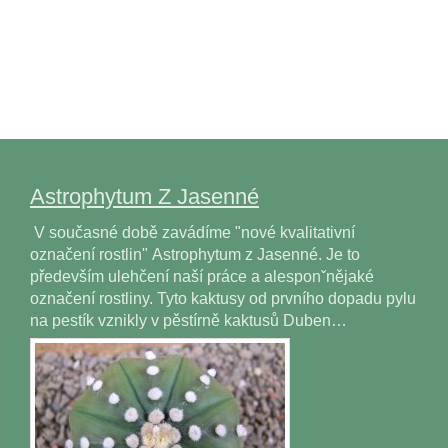
Astrophytum Z Jasenné
V současné době zavádíme "nové kvalitativní
označení rostlin" Astrophytum z Jasenné. Je to
především ulehčení naší práce a alesponˇnějaké
označení rostliny. Tyto kaktusy od prvního dopadu pylu
na pestík vznikly v pěstírně kaktusů Duben…