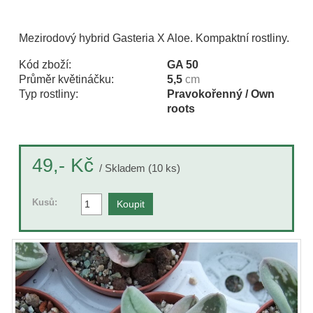
Mezirodový hybrid Gasteria X Aloe. Kompaktní rostliny.
Kód zboží:
GA 50
Průměr květináčku:
5,5
cm
Typ rostliny:
Pravokořenný / Own
roots
Kč
49,-
/ Skladem (10 ks)
Kusů: